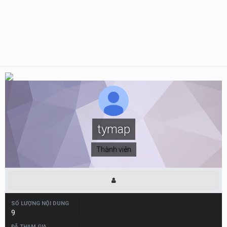
tymap
Thành viên
SỐ LƯỢNG NỘI DUNG
9
ĐÃ THAM GIA