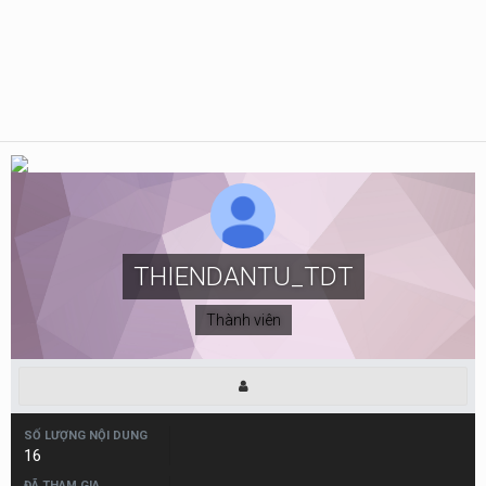
THIENDANTU_TDT
Thành viên
SỐ LƯỢNG NỘI DUNG
16
ĐÃ THAM GIA