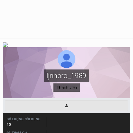
ljnhpro_1989
Thành viên
SỐ LƯỢNG NỘI DUNG
13
ĐÃ THAM GIA