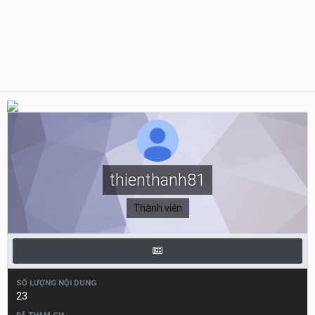
thienthanh81
Thành viên
SỐ LƯỢNG NỘI DUNG
23