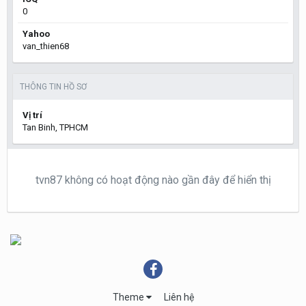
0
Yahoo
van_thien68
THÔNG TIN HỒ SƠ
Vị trí
Tan Binh, TPHCM
tvn87 không có hoạt động nào gần đây để hiển thị
Theme
Liên hệ