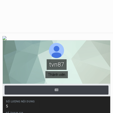
tvn87
Thành viên
SỐ LƯỢNG NỘI DUNG
5