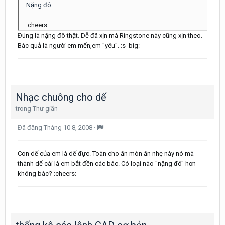
Nặng đô
:cheers:
Đúng là nặng đô thật. Dễ đã xịn mà Ringstone này cũng xịn theo.
Bác quả là người em mến,em "yêu". :s_big:
Nhạc chuông cho dế
trong
Thư giãn
Đã đăng
Tháng 10 8, 2008
·
Con dế của em là dế đực. Toàn cho ăn món ăn nhẹ này nó mà
thành dế cái là em bắt đền các bác. Có loại nào "nặng đô" hơn
không bác? :cheers: