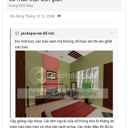
trong
3DS Max
Đã đăng
Tháng 10 12, 2008
·
jacksparow đã nói:
Em mới học, các bác xem mà không chỉ bảo em thì em ghét
các bác
Cây giống cây nhựa. Cái rèm ngoài cửa sổ trông như bị thằng ăn
trộm nào túm trèo vô nhà nên rách te tua. Cái chăn đắp thì đỏ lừ,