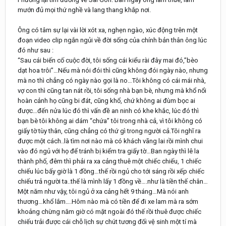
mướn đủ mọi thứ nghề và lang thang khắp nơi.
Ông có tâm sự lại vài lời xót xa, nghẹn ngào, xúc động trên một
đoạn video clip ngắn ngủi về đời sống của chính bản thân ông lúc
đó như sau :
“Sau cái biến cố cuộc đời, tôi sống cái kiểu rài đây mai đó,”bèo
dạt hoa trôi”…Nếu mà nói đói thì cũng không đói ngày nào, nhưng
mà no thì chẳng có ngày nào gọi là no…Tôi không có cái mái nhà,
vợ con thì cũng tan nát rồi, tôi sống nhà bạn bè, nhưng mà khổ nổi
hoàn cảnh họ cũng bi đát, cũng khổ, chứ không ai đùm bọc ai
được…đến nửa lúc đó thì vấn đề an ninh có khe khắc, lúc đó thì
bạn bè tôi không ai dám “chứa” tôi trong nhà cả, vì tôi không có
giấy tờ tùy thân, cũng chẳng có thứ gì trong người cả.Tôi nghĩ ra
được một cách..là tìm nơi nào mà có khách vãng lai rồi mình chui
vào đó ngủ với họ để tránh bị kiểm tra giấy tờ…Ban ngày thì lê la
thành phố, đêm thì phải ra xa cảng thuê một chiếc chiếu, 1 chiếc
chiếu lúc bấy giờ là 1 đồng…thế rồi ngủ cho tới sáng rồi xếp chiếc
chiếu trả người ta..thế là mình lấy 1 đồng về….như là tiền thế chân…
Một năm như vậy, tôi ngủ ở xa cảng hết 9 tháng…Mà nói anh
thương…khổ lắm….Hôm nào mà có tiền để đi xe lam mà ra sớm
khoảng chừng năm giờ có mặt ngoài đó thế rồi thuê được chiếc
chiếu trải được cái chỗ lịch sự chút tương đối vệ sinh một tí mà