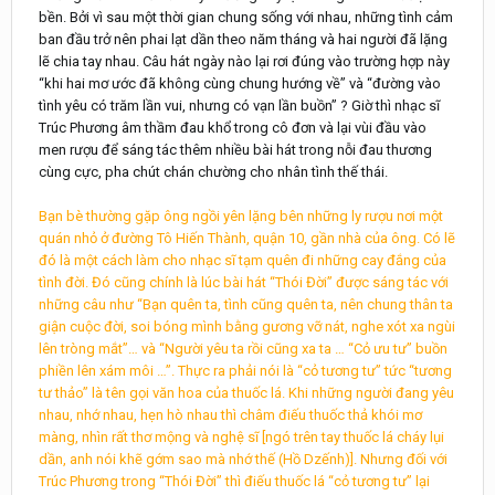
bền. Bởi vì sau một thời gian chung sống với nhau, những tình cảm
ban đầu trở nên phai lạt dần theo năm tháng và hai người đã lặng
lẽ chia tay nhau. Câu hát ngày nào lại rơi đúng vào trường hợp này
“khi hai mơ ước đã không cùng chung hướng về” và “đường vào
tình yêu có trăm lần vui, nhưng có vạn lần buồn” ? Giờ thì nhạc sĩ
Trúc Phương âm thầm đau khổ trong cô đơn và lại vùi đầu vào
men rượu để sáng tác thêm nhiều bài hát trong nỗi đau thương
cùng cực, pha chút chán chường cho nhân tình thế thái.
Bạn bè thường gặp ông ngồi yên lặng bên những ly rượu nơi một
quán nhỏ ở đường Tô Hiến Thành, quận 10, gần nhà của ông. Có lẽ
đó là một cách làm cho nhạc sĩ tạm quên đi những cay đắng của
tình đời. Đó cũng chính là lúc bài hát “Thói Đời” được sáng tác với
những câu như “Bạn quên ta, tình cũng quên ta, nên chung thân ta
giận cuộc đời, soi bóng mình bằng gương vỡ nát, nghe xót xa ngùi
lên tròng mắt”… và “Người yêu ta rồi cũng xa ta … “Cỏ ưu tư” buồn
phiền lên xám môi …”. Thực ra phải nói là “cỏ tương tư” tức “tương
tư thảo” là tên gọi văn hoa của thuốc lá. Khi những người đang yêu
nhau, nhớ nhau, hẹn hò nhau thì châm điếu thuốc thả khói mơ
màng, nhìn rất thơ mộng và nghệ sĩ [ngó trên tay thuốc lá cháy lụi
dần, anh nói khẽ gớm sao mà nhớ thế (Hồ Dzếnh)]. Nhưng đối với
Trúc Phương trong “Thói Đời” thì điếu thuốc lá “cỏ tương tư” lại