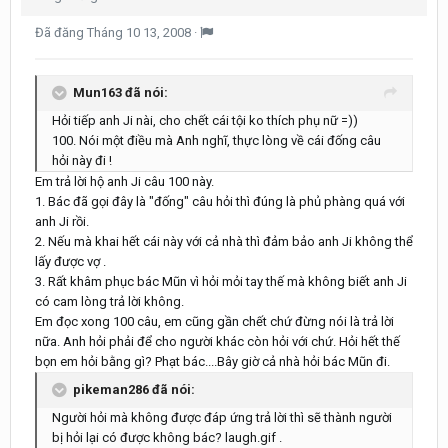
Đã đăng
Tháng 10 13, 2008
·
Mun163 đã nói:
Hỏi tiếp anh Ji nài, cho chết cái tội ko thích phụ nữ =))
100. Nói một điều mà Anh nghĩ, thực lòng về cái đống câu
hỏi này đi !
Em trả lời hộ anh Ji câu 100 này.
1. Bác đã gọi đây là "đống" câu hỏi thì đúng là phủ phàng quá với
anh Ji rồi.
2. Nếu mà khai hết cái này với cả nhà thì đảm bảo anh Ji không thể
lấy được vợ .
3. Rất khâm phục bác Mũn vì hỏi mỏi tay thế mà không biết anh Ji
có cam lòng trả lời không.
Em đọc xong 100 câu, em cũng gần chết chứ đừng nói là trả lời
nữa. Anh hỏi phải để cho người khác còn hỏi với chứ. Hỏi hết thế
bọn em hỏi bằng gì? Phạt bác....Bây giờ cả nhà hỏi bác Mũn đi.
pikeman286 đã nói:
Người hỏi mà không được đáp ứng trả lời thì sẽ thành người
bị hỏi lại có được không bác? laugh.gif .