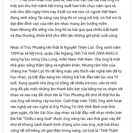
một sức thu hút mãnh liệt trong suốt hơn bốn chục năm qua và
mãi cho đến ngày hôm nay ở bất cứ nơi nào có người Việt Nam
đang sinh sống.Tài năng của ông thì vô cùng nổi trội, có thể nói là
đạt đến đỉnh cao của nền âm nhạc mang âm hưởng miền
Nam.Nhưng đời sống của ông thì lại trải qua quá nhiều bất hạnh
và đau thương, khốn khổ cho đến tận những giờ phút cuối cùng.
Nhạc sĩ Trúc Phương tên thật là Nguyễn Thiện Lộc. Ông sanh năm
1939 tại xã Mỹ Hoà, quận Cầu Ngang, tỉnh Trà Vinh (Vĩnh Bình) ở
vùng hạ lưu sông Cửu Long, miền Nam Việt Nam. Cha ông là một
nhà giáo sống thầm lặng và nghiêm khắc. Nhưng tâm hồn của
chàng trai Thiện Lộc thì rất lãng mạn, yêu thích văn nghệ nên đã tự
học nhạc, và bắt đầu sáng tác những bài hát đầu tiên lúc vừa 15
tuổi. Xung quanh nhà ông có trồng rất nhiều tre trúc, nên từ nhỏ
ông đã yêu mến những âm thanh kẽo kẹt của tiếng tre va chạm với
nhau và sau này đã chọn tên là Trúc Phương để nhớ về thời thơ ấu
của ông với những cây tre trúc. Cuối thập niên 1950, ông sinh hoạt
văn nghệ với các nghệ sĩ ở ty Thông Tin tỉnh Vĩnh Bình một thời
gian ngắn, rồi lên Sài Gòn dạy nhạc và bắt đầu viết nhạc nhiều hơn.
Bài hát “Chiều Làng Quê” được ông sáng tác vào thời gian này để
nhớ về khung cảnh thanh bình ở làng xóm của ông ,một bài khác
cũng rất nổi tiếng với giai điệu trong sáng, vui tươi là “Tình Thắm