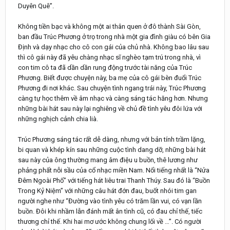
Duyên Quê”.
Không tiền bạc và không một ai thân quen ở đô thành Sài Gòn,
ban đầu Trúc Phương ở trọ trong nhà một gia đình giàu có bên Gia
Định và dạy nhạc cho cô con gái của chủ nhà. Không bao lâu sau
thì cô gái này đã yêu chàng nhạc sĩ nghèo tạm trú trong nhà, vì
con tim cô ta đã dần dần rung động trước tài năng của Trúc
Phương. Biết được chuyện này, ba mẹ của cô gái bèn đuổi Trúc
Phương đi nơi khác. Sau chuyện tình ngang trái này, Trúc Phương
càng tự học thêm về âm nhạc và càng sáng tác hăng hơn. Nhưng
những bài hát sau này lại nghiêng về chủ đề tình yêu đôi lứa với
những nghịch cảnh chia lià.
Trúc Phương sáng tác rất dễ dàng, nhưng với bản tính trầm lặng,
bi quan và khép kín sau những cuộc tình dang dỡ, những bài hát
sau này của ông thường mang âm điệu u buồn, thê lương như
phảng phất nỗi sầu của cổ nhạc miền Nam. Nổi tiếng nhất là “Nửa
Đêm Ngoài Phố” với tiếng hát liêu trai Thanh Thúy. Sau đó là “Buồn
Trong Kỷ Niệm” với những câu hát đớn đau, buốt nhói tim gan
người nghe như “Đường vào tình yêu có trăm lần vui, có vạn lần
buồn. Đôi khi nhầm lẫn đánh mất ân tình cũ, có đau chỉ thế, tiếc
thương chỉ thế. Khi hai mơ ước không chung lối về …”. Có người