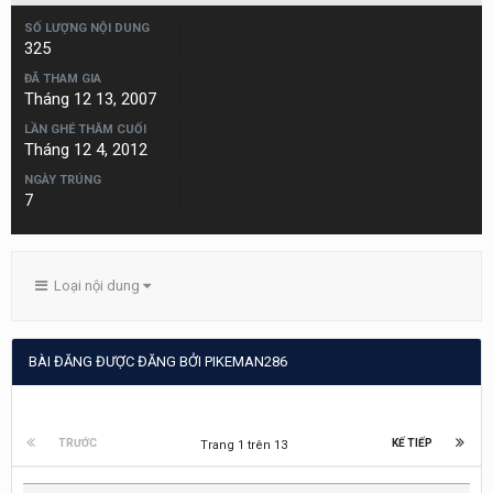
SỐ LƯỢNG NỘI DUNG
325
ĐÃ THAM GIA
Tháng 12 13, 2007
LẦN GHÉ THĂM CUỐI
Tháng 12 4, 2012
NGÀY TRÚNG
7
Loại nội dung
BÀI ĐĂNG ĐƯỢC ĐĂNG BỞI PIKEMAN286
TRƯỚC
KẾ TIẾP
Trang 1 trên 13