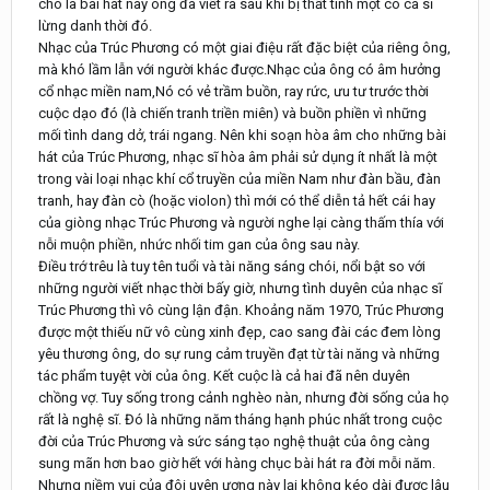
cho là bài hát này ông đã viết ra sau khi bị thất tình một cô ca sĩ
lừng danh thời đó.
Nhạc của Trúc Phương có một giai điệu rất đặc biệt của riêng ông,
mà khó lầm lẫn với người khác được.Nhạc của ông có âm hưởng
cổ nhạc miền nam,Nó có vẻ trầm buồn, ray rức, ưu tư trước thời
cuộc dạo đó (là chiến tranh triền miên) và buồn phiền vì những
mối tình dang dở, trái ngang. Nên khi soạn hòa âm cho những bài
hát của Trúc Phương, nhạc sĩ hòa âm phải sử dụng ít nhất là một
trong vài loại nhạc khí cổ truyền của miền Nam như đàn bầu, đàn
tranh, hay đàn cò (hoặc violon) thì mới có thể diễn tả hết cái hay
của giòng nhạc Trúc Phương và người nghe lại càng thấm thía với
nỗi muộn phiền, nhức nhối tim gan của ông sau này.
Điều trớ trêu là tuy tên tuổi và tài năng sáng chói, nổi bật so với
những người viết nhạc thời bấy giờ, nhưng tình duyên của nhạc sĩ
Trúc Phương thì vô cùng lận đận. Khoảng năm 1970, Trúc Phương
được một thiếu nữ vô cùng xinh đẹp, cao sang đài các đem lòng
yêu thương ông, do sự rung cảm truyền đạt từ tài năng và những
tác phẩm tuyệt vời của ông. Kết cuộc là cả hai đã nên duyên
chồng vợ. Tuy sống trong cảnh nghèo nàn, nhưng đời sống của họ
rất là nghệ sĩ. Đó là những năm tháng hạnh phúc nhất trong cuộc
đời của Trúc Phương và sức sáng tạo nghệ thuật của ông càng
sung mãn hơn bao giờ hết với hàng chục bài hát ra đời mỗi năm.
Nhưng niềm vui của đôi uyên ương này lại không kéo dài được lâu