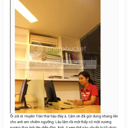
Ối zời ơi. Huyền Trân thái hậu đây à. Cảm ơn đã gửi dung nhang lên
cho anh em chiêm ngưỡng. Lâu lắm rồi mới thấy có một nương
nương đưa ảnh lên diễn đàn. Anh Ji xem thế nào chuẩn bị tổ chức