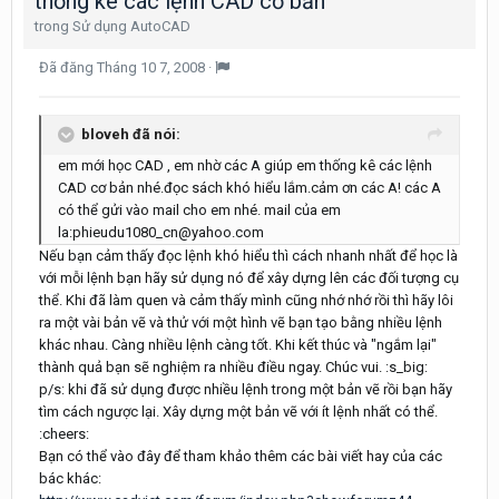
thống kê các lệnh CAD cơ bản
trong
Sử dụng AutoCAD
Đã đăng
Tháng 10 7, 2008
·
bloveh đã nói:
em mới học CAD , em nhờ các A giúp em thống kê các lệnh
CAD cơ bản nhé.đọc sách khó hiểu lắm.cảm ơn các A! các A
có thể gửi vào mail cho em nhé. mail của em
la:phieudu1080_cn@yahoo.com
Nếu bạn cảm thấy đọc lệnh khó hiểu thì cách nhanh nhất để học là
với mỗi lệnh bạn hãy sử dụng nó để xây dựng lên các đối tượng cụ
thể. Khi đã làm quen và cảm thấy mình cũng nhớ nhớ rồi thì hãy lôi
ra một vài bản vẽ và thử với một hình vẽ bạn tạo bằng nhiều lệnh
khác nhau. Càng nhiều lệnh càng tốt. Khi kết thúc và "ngắm lại"
thành quả bạn sẽ nghiệm ra nhiều điều ngay. Chúc vui. :s_big:
p/s: khi đã sử dụng được nhiều lệnh trong một bản vẽ rồi bạn hãy
tìm cách ngược lại. Xây dựng một bản vẽ với ít lệnh nhất có thể.
:cheers:
Bạn có thể vào đây để tham khảo thêm các bài viết hay của các
bác khác: