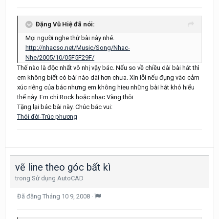
Đặng Vũ Hiệ đã nói:
Mọi người nghe thử bài này nhé.
http://nhacso.net/Music/Song/Nhac-
Nhe/2005/10/05F5F29F/
Thế nào là độc nhất vô nhị vậy bác. Nếu so về chiều dài bài hát thì
em không biết có bài nào dài hơn chưa. Xin lỗi nếu đụng vào cảm
xúc riêng của bác nhưng em không hieu những bài hát khó hiểu
thế này. Em chỉ Rock hoặc nhạc Vàng thôi.
Tặng lại bác bài này. Chúc bác vui:
Thói đời-Trúc phương
vẽ line theo góc bất kì
trong
Sử dụng AutoCAD
Đã đăng
Tháng 10 9, 2008
·