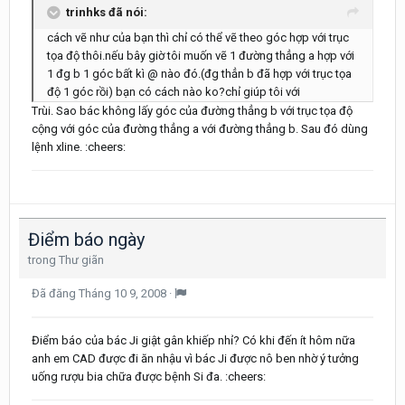
trinhks đã nói:
cách vẽ như của bạn thì chỉ có thể vẽ theo góc hợp với trục
tọa độ thôi.nếu bây giờ tôi muốn vẽ 1 đường thẳng a hợp với
1 đg b 1 góc bất kì @ nào đó.(đg thẳn b đã hợp với trục tọa
độ 1 góc rồi) bạn có cách nào ko?chỉ giúp tôi với
Trùi. Sao bác không lấy góc của đường thẳng b với trục tọa độ
cộng với góc của đường thẳng a với đường thẳng b. Sau đó dùng
lệnh xline. :cheers:
Điểm báo ngày
trong
Thư giãn
Đã đăng
Tháng 10 9, 2008
·
Điểm báo của bác Ji giật gân khiếp nhỉ? Có khi đến ít hôm nữa
anh em CAD được đi ăn nhậu vì bác Ji được nô ben nhờ ý tưởng
uống rượu bia chữa được bệnh Si đa. :cheers: