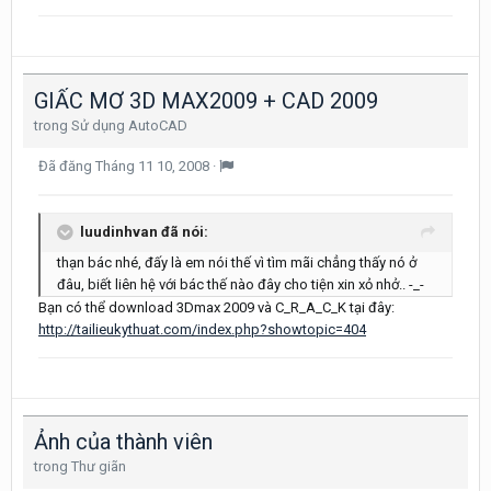
GIẤC MƠ 3D MAX2009 + CAD 2009
trong
Sử dụng AutoCAD
Đã đăng
Tháng 11 10, 2008
·
luudinhvan đã nói:
thạn bác nhé, đấy là em nói thế vì tìm mãi chẳng thấy nó ở
đâu, biết liên hệ với bác thế nào đây cho tiện xin xỏ nhở.. -_-
Bạn có thể download 3Dmax 2009 và C_R_A_C_K tại đây:
http://tailieukythuat.com/index.php?showtopic=404
Ảnh của thành viên
trong
Thư giãn