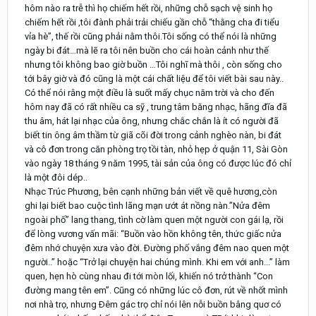
hôm nào ra trễ thì họ chiếm hết rồi, những chỗ sạch vệ sinh họ
chiếm hết rồi ,tôi đành phải trải chiếu gần chỗ “thằng cha đi tiểu
vỉa hè”, thế rồi cũng phải nằm thôi.Tôi sống có thể nói là những
ngày bi đát…mà lẽ ra tôi nên buồn cho cái hoàn cảnh như thế
nhưng tôi không bao giờ buồn …Tôi nghĩ mà thôi , còn sống cho
tới bây giờ và đó cũng là một cái chất liệu để tôi viết bài sau này..
Có thể nói rằng một điều là suốt mấy chục năm trời và cho đến
hôm nay đã có rất nhiều ca sỹ , trung tâm băng nhạc, hãng đĩa đã
thu âm, hát lại nhạc của ông, nhưng chắc chắn là ít có người đã
biết tin ông âm thầm từ giã cõi đời trong cảnh nghèo nàn, bi đát
và cô đơn trong căn phòng trọ tồi tàn, nhỏ hẹp ở quận 11, Sài Gòn
vào ngày 18 tháng 9 năm 1995, tài sản của ông có được lúc đó chỉ
là một đôi dép..
Nhạc Trúc Phương, bên cạnh những bản viết về quê hương,còn
ghi lại biết bao cuộc tình lãng mạn ướt át nồng nàn.”Nửa đêm
ngoài phố” lang thang, tình cờ làm quen một người con gái lạ, rồi
để lòng vương vấn mãi: “Buồn vào hồn không tên, thức giấc nửa
đêm nhớ chuyện xưa vào đời. Ðường phố vắng đêm nao quen một
người..” hoặc “Trở lại chuyện hai chúng mình. Khi em với anh...” làm
quen, hẹn hò cùng nhau đi tới mòn lối, khiến nó trở thành “Con
đường mang tên em”. Cũng có những lúc cô đơn, rút về nhốt mình
nơi nhà trọ, nhưng Ðêm gác trọ chỉ nói lên nỗi buồn bâng quơ có