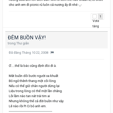
cho anh em đi picnic rủ luôn cả nương ấy đi nhé -_-
1
ĐÊM BUỒN VẬY!
trong
Thư giãn
Đã đăng
Tháng 10 22, 2008
·
Ơ.....thế là bác cũng định đòi đi à.
Mắt buồn dõi bước người xa khuất
Bỏ ngỏ thênh thang một cõi lòng
Nếu có thể giữ chân người dừng lại
Liệu trong lòng có thể một lần chăng.
Lỗi lầm nào tan nát trái tim ai
Nhưng không thể cả đời buồn như vậy
Lẽ nào rồi Pi Ci bỏ anh em.
-------------------------------------------