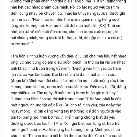
vương chút phấn chấn nhờ thể điệu Tango, mà TP ít khi dùng trong
hầu hết các nhạc phẩm của mình. Rồi có lúc người yêu xưa tìm
đến, cùng nhau ôn chuyện cũ, nhắc lại Chuyện ngày xưa, được ghi
lại như sau: “Hôm nào em đến thăm, mà quên mang tiếng cười,
lặng yên không nói. Hai mươi tuổi đời qua mất rồi.. (ÐK):Thôi em
nhé, xin trả về niềm cô đơn trước, cho anh bước xuôi ngược, khi
hai chúng mình, vòng tay trót buông xuôi, dù gặp nhau ta cúi mặt
bước mà đi ”
Tâm hồn TP như luôn vương vấn điều gì u uất cho nên hầu hết nhạc
ông lúc nào cũng có âm điệu buồn buồn. Ta thử ca lại vài bài nhạc
tình khác, như Buồn trong kỷ niệm: “Ðường vào tình yêu có trăm
lần vui có vạn lần buồn. Ðôi khi nhầm lỡ đánh mất ân tình cũ...
(đoạn kế) Mình vào đời nhau lúc môi còn non, tuổi mộng vừa tròn.
Hương thơm làn tóc, nước mắt chưa lần khóc.Ðến nay thì đã, đắng
cay nhiều quá. Thơ ngây đi mất trong bước buồn giờ mới hay..”
Dường như hình ảnh người tình trong nhạc TP không phải là của
một người, nhưng tất cả đã xa. “Ai cho tôi tình yêu, của ngày thơ
ngày mộng. Tôi xin dâng vòng tay mở rộng, để đón người đi vào
tim tôi bằng môi trên bờ môi..” Thế nhưng không biết đã yêu
thương được bao lâu thì TP lại “Xin giã biệt bạn lòng ơi, trao trả
môi người cười. vì Hai lối mộng hai hướng trông. Mình yêu nhau
chưa trót. Thì chớ mang nỗi buồn theo bước đời. Cho dù chưa lần