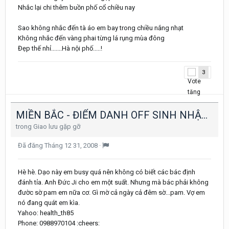
Nhắc lại chi thêm buồn phố cổ chiều nay
Sao không nhắc đến tà áo em bay trong chiều nắng nhạt
Không nhắc đến vàng phai từng lá rụng mùa đông
Đẹp thế nhỉ.......Hà nội phố.....!
3
MIỀN BẮC - ĐIỂM DANH OFF SINH NHẬT 2 TUỘI
trong
Giao lưu gặp gỡ
Đã đăng
Tháng 12 31, 2008
·
Hè hè. Dạo này em busy quá nên không có biết các bác định
đánh tỉa. Anh Đức Ji cho em một suất. Nhưng mà bác phải không
đườc sờ pam em nữa cơ. Gì mờ cả ngày cả đêm sờ...pam. Vợ em
nó đang quát em kìa.
Yahoo: health_th85
Phone: 0988970104 :cheers: