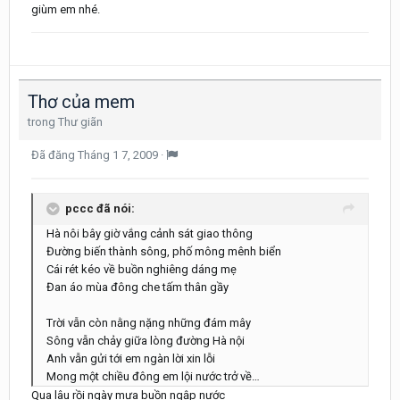
giùm em nhé.
Thơ của mem
trong
Thư giãn
Đã đăng
Tháng 1 7, 2009
·
pccc đã nói:
Hà nôi bây giờ vắng cảnh sát giao thông
Đường biến thành sông, phố mông mênh biển
Cái rét kéo về buồn nghiêng dáng mẹ
Đan áo mùa đông che tấm thân gầy
Trời vẫn còn nằng nặng những đám mây
Sông vẫn chảy giữa lòng đường Hà nội
Anh vẫn gửi tới em ngàn lời xin lỗi
Mong một chiều đông em lội nước trở về…
Qua lâu rồi ngày mưa buồn ngập nước