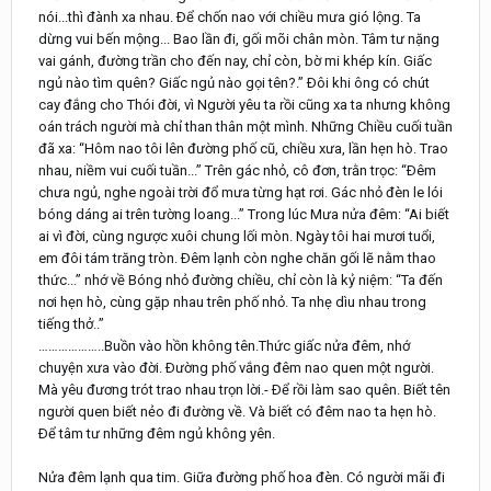
nói...thì đành xa nhau. Ðể chốn nao với chiều mưa gió lộng. Ta
dừng vui bến mộng... Bao lần đi, gối mõi chân mòn. Tâm tư nặng
vai gánh, đường trần cho đến nay, chỉ còn, bờ mi khép kín. Giấc
ngủ nào tìm quên? Giấc ngủ nào gọi tên?.” Ðôi khi ông có chút
cay đắng cho Thói đời, vì Người yêu ta rồi cũng xa ta nhưng không
oán trách người mà chỉ than thân một mình. Những Chiều cuối tuần
đã xa: “Hôm nao tôi lên đường phố cũ, chiều xưa, lần hẹn hò. Trao
nhau, niềm vui cuối tuần...” Trên gác nhỏ, cô đơn, trằn trọc: “Ðêm
chưa ngủ, nghe ngoài trời đổ mưa từng hạt rơi. Gác nhỏ đèn le lói
bóng dáng ai trên tường loang...” Trong lúc Mưa nửa đêm: “Ai biết
ai vì đời, cùng ngược xuôi chung lối mòn. Ngày tôi hai mươi tuổi,
em đôi tám trăng tròn. Ðêm lạnh còn nghe chăn gối lẽ nằm thao
thức...” nhớ về Bóng nhỏ đường chiều, chỉ còn là kỷ niệm: “Ta đến
nơi hẹn hò, cùng gặp nhau trên phố nhỏ. Ta nhẹ dìu nhau trong
tiếng thở..”
………………..Buồn vào hồn không tên.Thức giấc nửa đêm, nhớ
chuyện xưa vào đời. Ðường phố vắng đêm nao quen một người.
Mà yêu đương trót trao nhau trọn lời.- Ðể rồi làm sao quên. Biết tên
người quen biết nẻo đi đường về. Và biết có đêm nao ta hẹn hò.
Ðể tâm tư những đêm ngủ không yên.
Nửa đêm lạnh qua tim. Giữa đường phố hoa đèn. Có người mãi đi