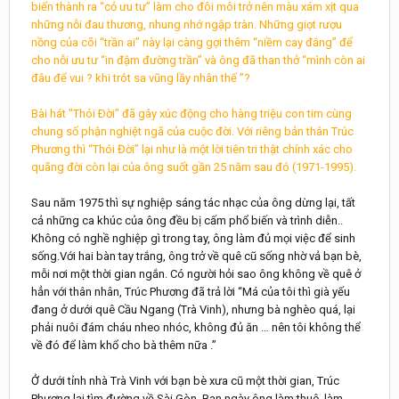
biến thành ra “cỏ ưu tư” làm cho đôi môi trở nên màu xám xịt qua
những nỗi đau thương, nhung nhớ ngập tràn. Những giọt rượu
nồng của cõi “trần ai” này lại càng gợi thêm “niềm cay đắng” để
cho nỗi ưu tư “in đậm đường trần” và ông đã than thở “mình còn ai
đâu để vui ? khi trót sa vũng lầy nhân thế ”?
Bài hát "Thói Ðời" đã gây xúc động cho hàng triệu con tim cùng
chung số phận nghiệt ngã của cuộc đời. Với riêng bản thân Trúc
Phương thì “Thói Đời” lại như là một lời tiên tri thật chính xác cho
quãng đời còn lại của ông suốt gần 25 năm sau đó (1971-1995).
Sau năm 1975 thì sự nghiệp sáng tác nhạc của ông dừng lại, tất
cả những ca khúc của ông đều bị cấm phổ biến và trình diễn..
Không có nghề nghiệp gì trong tay, ông làm đủ mọi việc để sinh
sống.Với hai bàn tay trắng, ông trở về quê cũ sống nhờ vả bạn bè,
mỗi nơi một thời gian ngắn. Có người hỏi sao ông không về quê ở
hẳn với thân nhân, Trúc Phương đã trả lời “Má của tôi thì già yếu
đang ở dưới quê Cầu Ngang (Trà Vinh), nhưng bà nghèo quá, lại
phải nuôi đám cháu nheo nhóc, không đủ ăn … nên tôi không thể
về đó để làm khổ cho bà thêm nữa .”
Ở dưới tỉnh nhà Trà Vinh với bạn bè xưa cũ một thời gian, Trúc
Phương lại tìm đường về Sài Gòn. Ban ngày ông làm thuê, làm