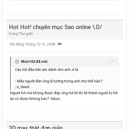
Hot Hot! chuyên mục Sao online \:D/
trong
Thư giãn
Đã đăng
Tháng 10 13, 2008
·
Mun163 đã nói:
Câu hỏi đầu tiên em dành cho anh Ji là:
- Mẫu người đàn ông lý tưởng trong anh như thế nào?
;:s_dead:
Người hỏi mà không được đáp ứng trả lời thì sẽ thành người bị hỏi
lại có được không bác? :leluoi: .
3D max thật đơn giản