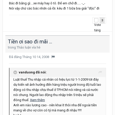
Bác đi bằng gì....xe máy hay ô tô. Để em chở đi..... -_-
Nói vậy chứ các bác nhớn cả rồi. kêu đi 1 bữa bia giải "độc" đi
3
Tiền ơi sao đi mãi ...
trong
Thảo luận vỉa hè
Đã đăng
Tháng 10 14, 2008
·
vanduong đã nói:
Luật thuế Thu nhập cá nhân có hiệu lực từ 1-1-2009 tới đây
dự kiến sẽ ảnh hưởng đến hàng triệu người trong độ tuổi lao
động có thu nhập chịu thuế ở TP.HCM nói riêng và cả nước
nói chung. Người lao động thu nhập trên 5 triệu sẽ phải
đóng thuế.
Xem thêm
Anh em nào lương cao - nên khai ít thôi nha để ngoài tiền
mang về cho vợ còn có tý mà mang đi nhậu !!!!!