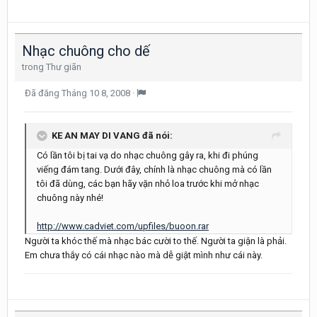
Nhạc chuông cho dế
trong
Thư giãn
Đã đăng
Tháng 10 8, 2008
·
KE AN MAY DI VANG đã nói:
Có lần tôi bị tai vạ do nhạc chuông gây ra, khi đi phúng
viếng đám tang. Dưới đây, chính là nhạc chuông mà có lần
tôi đã dùng, các bạn hãy vặn nhỏ loa trước khi mở nhạc
chuông này nhé!
http://www.cadviet.com/upfiles/buoon.rar
Người ta khóc thế mà nhạc bác cười to thế. Người ta giận là phải.
Em chưa thắy có cái nhạc nào mà dễ giật mình như cái này.