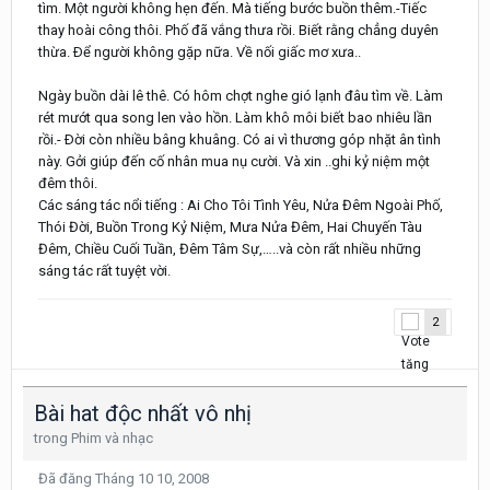
tìm. Một người không hẹn đến. Mà tiếng bước buồn thêm.-Tiếc
thay hoài công thôi. Phố đã vắng thưa rồi. Biết rằng chẳng duyên
thừa. Ðể người không gặp nữa. Về nối giấc mơ xưa..
Ngày buồn dài lê thê. Có hôm chợt nghe gió lạnh đâu tìm về. Làm
rét mướt qua song len vào hồn. Làm khô môi biết bao nhiêu lần
rồi.- Ðời còn nhiều bâng khuâng. Có ai vì thương góp nhặt ân tình
này. Gởi giúp đến cố nhân mua nụ cười. Và xin ..ghi kỷ niệm một
đêm thôi.
Các sáng tác nổi tiếng : Ai Cho Tôi Tình Yêu, Nửa Đêm Ngoài Phố,
Thói Đời, Buồn Trong Kỷ Niệm, Mưa Nửa Đêm, Hai Chuyến Tàu
Đêm, Chiều Cuối Tuần, Đêm Tâm Sự,…..và còn rất nhiều những
sáng tác rất tuyệt vời.
2
Bài hat độc nhất vô nhị
trong
Phim và nhạc
Đã đăng
Tháng 10 10, 2008