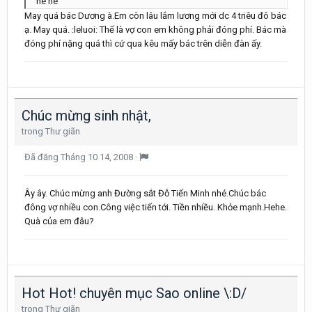
he hé
May quá bác Dương à.Em còn lâu lắm lương mới dc 4 triêu đô bác
ạ. May quá. :leluoi: Thế là vợ con em không phải đóng phí. Bác mà
đóng phí nặng quá thì cứ qua kêu mấy bác trên diễn đàn ấy.
Chúc mừng sinh nhật,
trong
Thư giãn
Đã đăng
Tháng 10 14, 2008
·
Ây ây. Chúc mừng anh Đường sắt Đỗ Tiến Minh nhé.Chúc bác
đông vợ nhiều con.Công việc tiến tới. Tiền nhiều. Khỏe mạnh.Hehe.
Quà của em đâu?
Hot Hot! chuyên mục Sao online \:D/
trong
Thư giãn