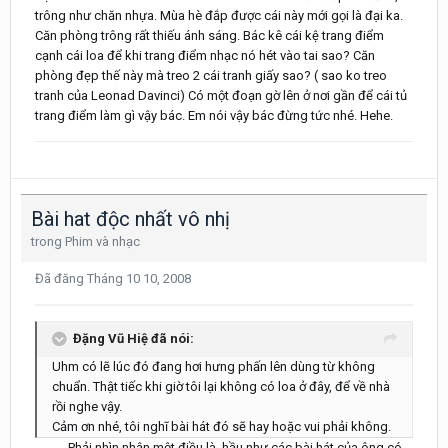
trông như chăn nhựa. Mùa hè đắp được cái này mới gọi là đại ka.
Căn phòng trông rất thiếu ánh sáng. Bác kê cái kệ trang điểm
cạnh cái loa để khi trang điểm nhạc nó hét vào tai sao? Căn
phòng đẹp thế này mà treo 2 cái tranh giấy sao? ( sao ko treo
tranh của Leonad Davinci) Có một đoạn gờ lên ở nơi gần để cái tủ
trang điểm làm gì vậy bác. Em nói vậy bác đừng tức nhé. Hehe.
Bài hat độc nhất vô nhị
trong
Phim và nhạc
Đã đăng
Tháng 10 10, 2008
Đặng Vũ Hiệ đã nói:
Uhm có lẽ lúc đó đang hơi hưng phấn lên dùng từ không
chuẩn. Thật tiếc khi giờ tôi lại không có loa ở đây, để về nhà
rồi nghe vậy.
Cảm ơn nhé, tôi nghĩ bài hát đó sẽ hay hoặc vui phải không.
………..Phải nhìn nhận một điều là, hầu như các bài hát của ông có