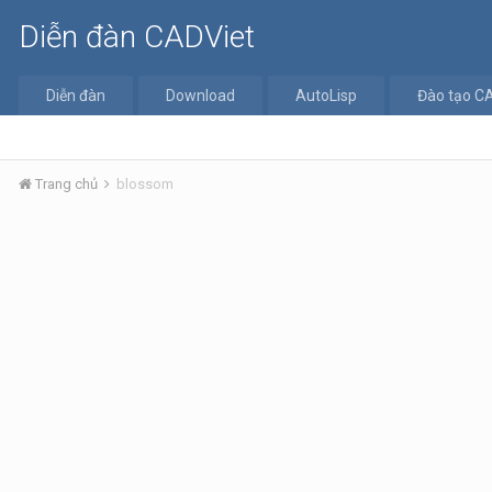
Diễn đàn CADViet
Diễn đàn
Download
AutoLisp
Đào tạo C
Trang chủ
blossom