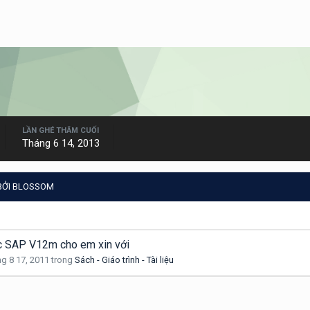
LẦN GHÉ THĂM CUỐI
Tháng 6 14, 2013
BỞI BLOSSOM
học SAP V12m cho em xin với
g 8 17, 2011
trong
Sách - Giáo trình - Tài liệu