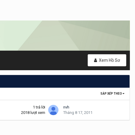
Xem Hồ Sơ
SẮP XẾP THEO
1
trả lời
nvh
2018
lượt xem
Tháng 8 17, 2011