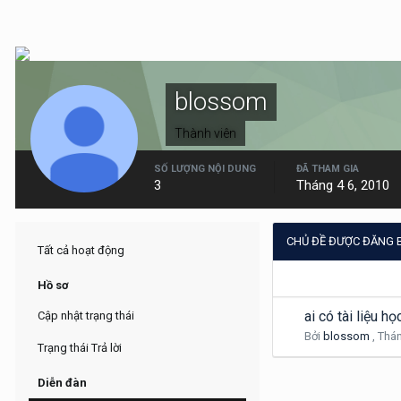
blossom
Thành viên
SỐ LƯỢNG NỘI DUNG
ĐÃ THAM GIA
3
Tháng 4 6, 2010
CHỦ ĐỀ ĐƯỢC ĐĂNG 
Tất cả hoạt động
Hồ sơ
ai có tài liệu 
Cập nhật trạng thái
Bởi
blossom
,
Thán
Trạng thái Trả lời
Diễn đàn