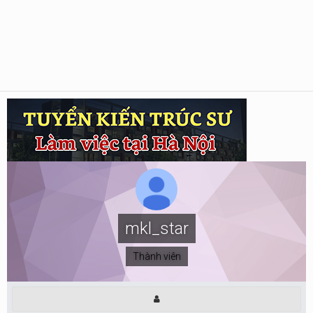
mkl_star
Thành viên