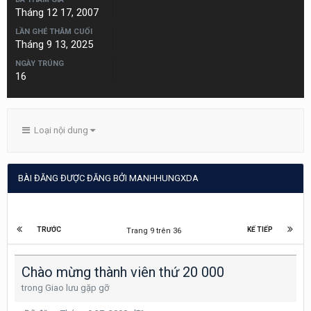
Tháng 12 17, 2007
LẦN GHÉ THĂM CUỐI
Tháng 9 13, 2025
NGÀY TRÚNG
16
Loại nội dung
BÀI ĐĂNG ĐƯỢC ĐĂNG BỞI MANHHUNGXDA
TRƯỚC
KẾ TIẾP
Trang 9 trên 36
Chào mừng thành viên thứ 20 000
trong
Giao lưu gặp gỡ