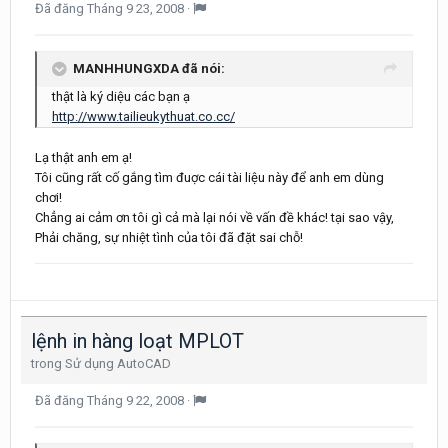
Đã đăng
Tháng 9 23, 2008
·
MANHHUNGXDA đã nói:
thật là ký diệu các bạn ạ
http://www.tailieukythuat.co.cc/
Lạ thật anh em ạ!
Tôi cũng rất cố gắng tìm đuợc cái tài liệu này để anh em dùng
chơi!
Chẳng ai cảm ơn tôi gì cả mà lại nói về vấn đề khác! tại sao vậy,
Phải chăng, sự nhiệt tình của tôi đã đặt sai chỗ!
lệnh in hàng loạt MPLOT
trong
Sử dụng AutoCAD
Đã đăng
Tháng 9 22, 2008
·