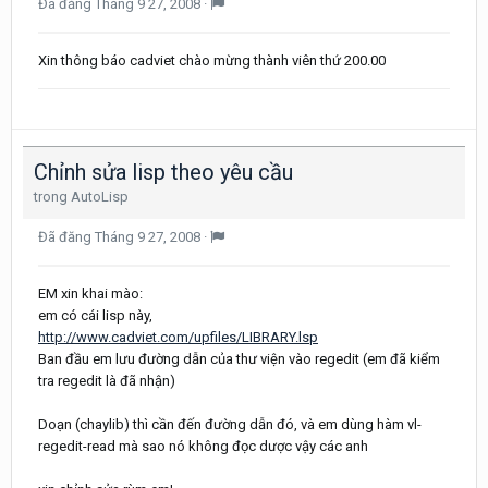
Đã đăng
Tháng 9 27, 2008
·
Xin thông báo cadviet chào mừng thành viên thứ 200.00
Chỉnh sửa lisp theo yêu cầu
trong
AutoLisp
Đã đăng
Tháng 9 27, 2008
·
EM xin khai mào:
em có cái lisp này,
http://www.cadviet.com/upfiles/LIBRARY.lsp
Ban đầu em lưu đường dẫn của thư viện vào regedit (em đã kiểm
tra regedit là đã nhận)
Doạn (chaylib) thì cần đến đường dẫn đó, và em dùng hàm vl-
regedit-read mà sao nó không đọc dược vậy các anh