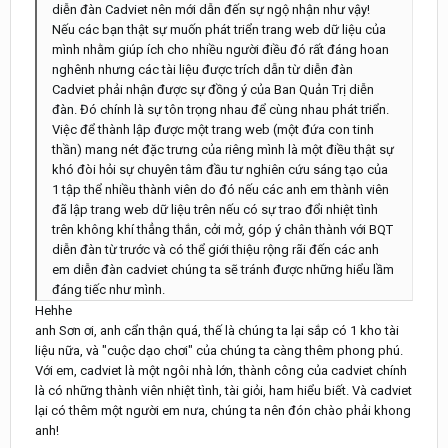
diễn đàn Cadviet nên mới dẫn đến sự ngộ nhận như vậy!
Nếu các bạn thật sự muốn phát triển trang web dữ liệu của
mình nhằm giúp ích cho nhiều người điều đó rất đáng hoan
nghênh nhưng các tài liệu được trích dẫn từ diễn đàn
Cadviet phải nhận được sự đồng ý của Ban Quản Trị diễn
đàn. Đó chính là sự tôn trọng nhau để cùng nhau phát triển.
Việc để thành lập được một trang web (một đứa con tinh
thần) mang nét đặc trưng của riêng mình là một điều thật sự
khó đòi hỏi sự chuyên tâm đầu tư nghiên cứu sáng tạo của
1 tập thể nhiều thành viên do đó nếu các anh em thành viên
đã lập trang web dữ liệu trên nếu có sự trao đổi nhiệt tình
trên không khí thẳng thắn, cởi mở, góp ý chân thành với BQT
diễn đàn từ trước và có thể giới thiệu rộng rãi đến các anh
em diễn đàn cadviet chúng ta sẽ tránh được những hiểu lầm
đáng tiếc như mình.
Hehhe
anh Sơn ơi, anh cẩn thận quá, thế là chúng ta lại sắp có 1 kho tài
liệu nữa, và "cuộc dạo chơi" của chúng ta càng thêm phong phú.
Với em, cadviet là một ngôi nhà lớn, thành công của cadviet chính
là có những thành viên nhiệt tình, tài giỏi, ham hiểu biết. Và cadviet
lại có thêm một người em nưa, chúng ta nên đón chào phải khong
anh!