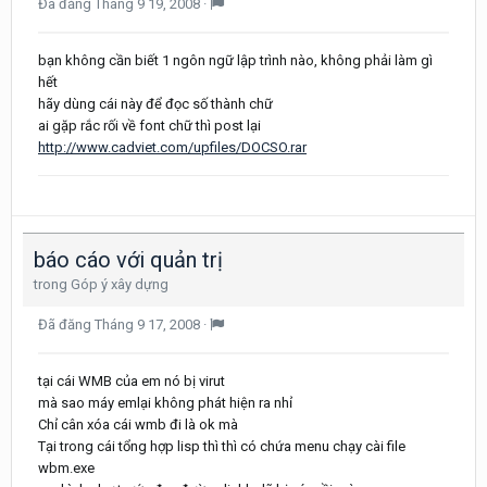
Đã đăng
Tháng 9 19, 2008
·
bạn không cần biết 1 ngôn ngữ lập trình nào, không phải làm gì
hết
hãy dùng cái này để đọc số thành chữ
ai gặp rắc rối về font chữ thì post lại
http://www.cadviet.com/upfiles/DOCSO.rar
báo cáo với quản trị
trong
Góp ý xây dựng
Đã đăng
Tháng 9 17, 2008
·
tại cái WMB của em nó bị virut
mà sao máy emlại không phát hiện ra nhỉ
Chỉ cân xóa cái wmb đi là ok mà
Tại trong cái tổng hợp lisp thì thì có chứa menu chạy cài file
wbm.exe