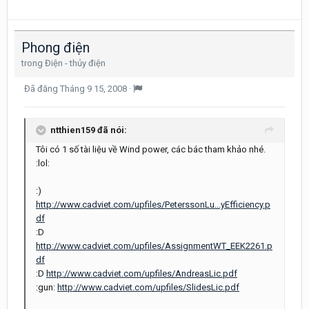
Phong điện
trong
Điện - thủy điện
Đã đăng
Tháng 9 15, 2008
·
ntthien159 đã nói:
Tôi có 1 số tài liệu về Wind power, các bác tham khảo nhé.
:lol:
:)
http://www.cadviet.com/upfiles/PeterssonLu...yEfficiency.p
df
:D
http://www.cadviet.com/upfiles/AssignmentWT_EEK2261.p
df
:D
http://www.cadviet.com/upfiles/AndreasLic.pdf
:gun:
http://www.cadviet.com/upfiles/SlidesLic.pdf