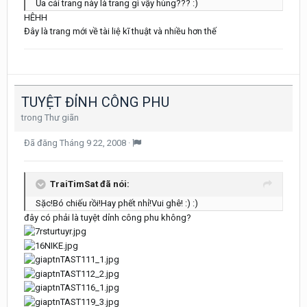
Ủa cái trang này là trang gì vậy hùng??? :)
HÊHH
Đây là trang mới về tài liệ kĩ thuật và nhiều hơn thế
TUYỆT ĐỈNH CÔNG PHU
trong
Thư giãn
Đã đăng
Tháng 9 22, 2008
·
TraiTimSat đã nói:
Sặc!Bó chiếu rồi!Hay phết nhỉ!Vui ghê! :) :)
đây có phải là tuyệt dỉnh công phu không?