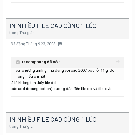
IN NHIỀU FILE CAD CÙNG 1 LÚC
trong
Thư giãn
Đã đăng
Tháng 9 23, 2008
·
tacongthang đã nói:
cái chương trình gì mà dung voi cad 2007 báo lỗi 11 gì đó,
hông hiểu chi hết
là lỗ không tìm thấy file dcl.
bâc add (tronng option) dưong dẫn đến file dcl và file .dvb
IN NHIỀU FILE CAD CÙNG 1 LÚC
trong
Thư giãn