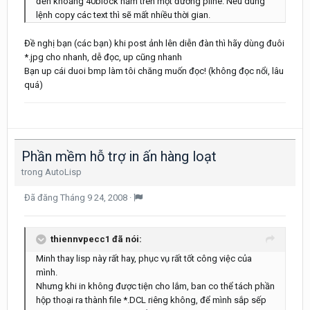
đến khoảng 40block nằm trên một đường pline. Nếu dùng
lệnh copy các text thì sẽ mất nhiều thời gian.
Đề nghị bạn (các bạn) khi post ảnh lên diễn đàn thì hãy dùng đuôi
*.jpg cho nhanh, dễ đọc, up cũng nhanh
Bạn up cái duoi bmp làm tôi chăng muốn đọc! (không đọc nổi, lâu
quá)
Phần mềm hỗ trợ in ấn hàng loạt
trong
AutoLisp
Đã đăng
Tháng 9 24, 2008
·
thiennvpecc1 đã nói:
Minh thay lisp này rất hay, phục vụ rất tốt công việc của
mình.
Nhưng khi in không được tiện cho lắm, ban co thể tách phần
hộp thoại ra thành file *.DCL riêng không, để mình sắp sếp