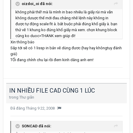
oizdoi_oi đã nói:
không phải thế! mà là mình in bao nhiêu là giấy rùi mà vẫn
không dưuợc thế mới đau.chảng nhẽ lệnh này không in
được tự động scale fit à. bắt buộc phải đúng khổ giấy à. bạn
thử vẽ 1 khung ko đúng khổ giấy mà xem. chọn khung block
cũng ko duoc>THANK xem giúp đi!
Xin thông báo
Sắp tới sẽ có 1 lissp in bản vẽ dùng đươc (hay hay khôngtuy đánh
giá)
TỐi đang chỉnh chu lại rồi đem kinh dâng anh em!
IN NHIỀU FILE CAD CÙNG 1 LÚC
trong
Thư giãn
Đã đăng
Tháng 9 22, 2008
·
SONCAD đã nói: