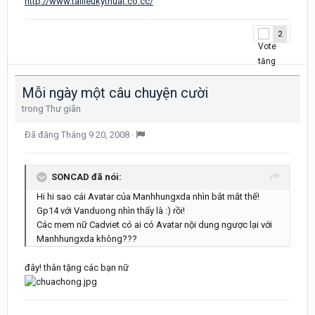
http://www.tailieukythuat.co.cc/
2
Mỗi ngày một câu chuyện cười
trong
Thư giãn
Đã đăng
Tháng 9 20, 2008
·
SONCAD đã nói:
Hi hi sao cái Avatar của Manhhungxda nhìn bắt mắt thế!
Gp14 với Vanduong nhìn thấy là :) rồi!
Các mem nữ Cadviet có ai có Avatar nội dung ngược lại với
Manhhungxda không???
đây! thân tặng các bạn nữ