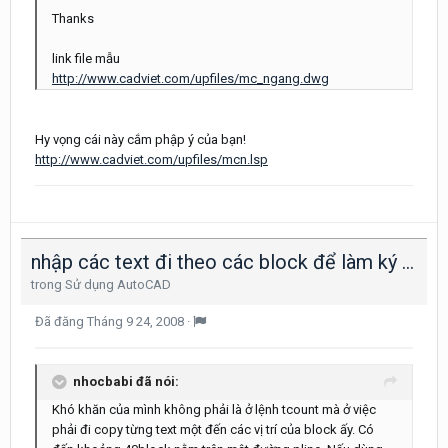
Thanks
link file mẫu
http://www.cadviet.com/upfiles/mc_ngang.dwg
Hy vọng cái này cắm phập ý của bạn!
http://www.cadviet.com/upfiles/mcn.lsp
nhập các text đi theo các block để làm ký hiệu
trong
Sử dụng AutoCAD
Đã đăng
Tháng 9 24, 2008
·
nhocbabi đã nói:
Khó khăn của mình không phải là ở lệnh tcount mà ở việc
phải đi copy từng text một đến các vị trí của block ấy. Có