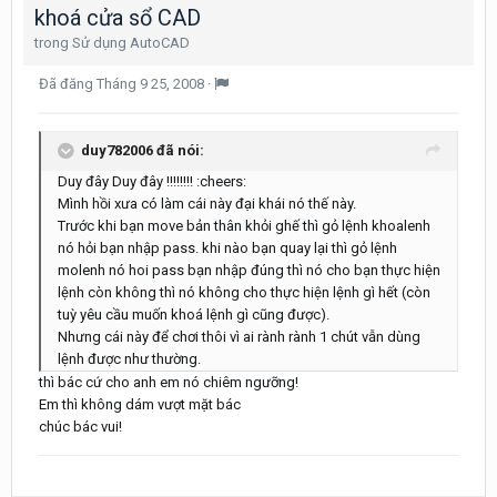
khoá cửa sổ CAD
trong
Sử dụng AutoCAD
Đã đăng
Tháng 9 25, 2008
·
duy782006 đã nói:
Duy đây Duy đây !!!!!!!! :cheers:
Mình hồi xưa có làm cái này đại khái nó thế này.
Trước khi bạn move bản thân khỏi ghế thì gỏ lệnh khoalenh
nó hỏi bạn nhập pass. khi nào bạn quay lại thì gỏ lệnh
molenh nó hoi pass bạn nhập đúng thì nó cho bạn thực hiện
lệnh còn không thì nó không cho thực hiện lệnh gì hết (còn
tuỳ yêu cầu muốn khoá lệnh gì cũng được).
Nhưng cái này để chơi thôi vì ai rành rành 1 chút vẫn dùng
lệnh được như thường.
thì bác cứ cho anh em nó chiêm ngưỡng!
Em thì không dám vượt mặt bác
chúc bác vui!