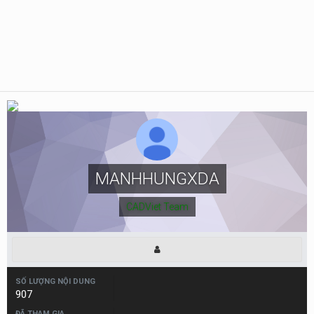
MANHHUNGXDA
CADViet Team
SỐ LƯỢNG NỘI DUNG
907
ĐÃ THAM GIA