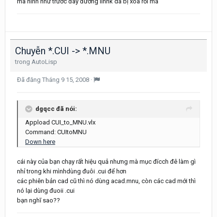
ma hình như trước đay đường linhk dã bị xóa rồi mà
Chuyễn *.CUI -> *.MNU
trong
AutoLisp
Đã đăng
Tháng 9 15, 2008
·
dgqcc đã nói:
Appload CUI_to_MNU.vlx
Command: CUItoMNU
Down here
cái này của bạn chạy rất hiệu quả nhưng mà mục đícch đê làm gì
nhỉ trong khi mìnhdùng đuôi .cui để hơn
các phiên bản cad cũ thì nó dùng acad.mnu, còn các cad mới thì
nó lại dùng đuoii .cui
bạn nghĩ sao??