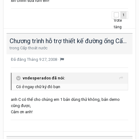
xin chỉnh sửa rùm em!
1
Chương trình hỗ trợ thiết kế đường ống Cấp thóat nước
trong
Cấp thoát nước
Đã đăng
Tháng 9 27, 2008
·
vndesperados đã nói:
Có ở ngay chữ ký đó bạn
anh C có thể cho chúng em 1 bản dùng thử không, bản demo
cũng được,
Cảm ơn anh!