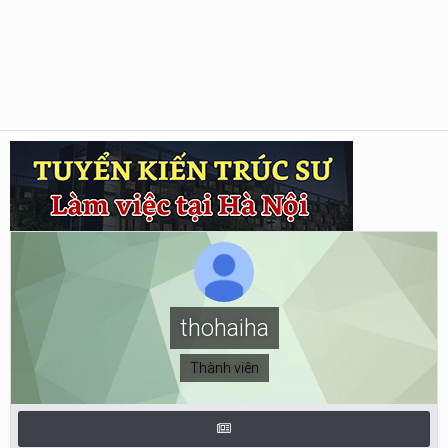
thohaiha
Thành viên