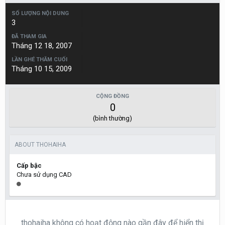
SỐ LƯỢNG NỘI DUNG
3
ĐÃ THAM GIA
Tháng 12 18, 2007
LẦN GHÉ THĂM CUỐI
Tháng 10 15, 2009
CỘNG ĐỒNG
0
(bình thường)
ABOUT THOHAIHA
Cấp bậc
Chưa sử dụng CAD
thohaiha không có hoạt động nào gần đây để hiển thị