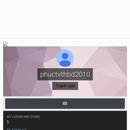
phuctvthbd2010
Thành viên
SỐ LƯỢNG NỘI DUNG
1