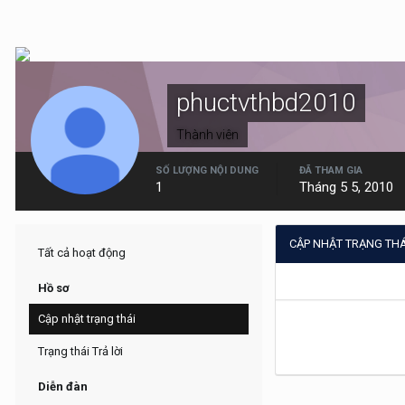
phuctvthbd2010
Thành viên
SỐ LƯỢNG NỘI DUNG
ĐÃ THAM GIA
1
Tháng 5 5, 2010
CẬP NHẬT TRẠNG TH
Tất cả hoạt động
Hồ sơ
Cập nhật trạng thái
Trạng thái Trả lời
Diễn đàn