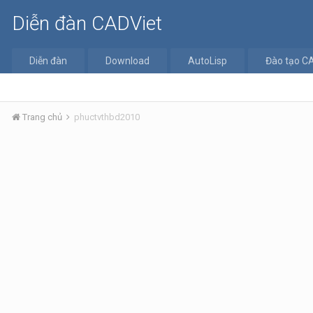
Diễn đàn CADViet
Diễn đàn
Download
AutoLisp
Đào tạo C
Trang chủ
phuctvthbd2010