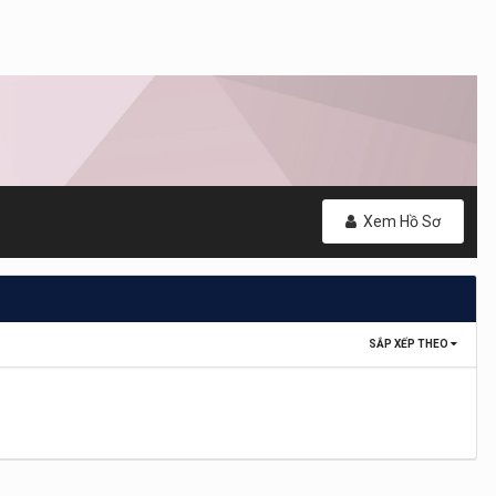
Xem Hồ Sơ
SẮP XẾP THEO