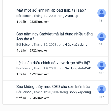
4,
2009
Mất một số lệnh khi apload lisp, tại sao?
Bởi
Edison
,
Tháng 4 2, 2008
trong
AutoLisp
Tháng
1
trả lời
2335
lượt xem
4
2,
2008
Sao năm nay Cadviet mà lại dùng nhiều tiếng
Anh thế ạ?
Tháng
Bởi
Edison
,
Tháng 1 2, 2008
trong
Góp ý xây dựng
1
4
trả lời
2722
lượt xem
21,
2008
Lệnh nào điều chỉnh số view được hiển thị?
Bởi
Edison
,
Tháng 1 9, 2008
trong
Sử dụng AutoCAD
Tháng
1
trả lời
1722
lượt xem
1
9,
2008
Sao không thấy mục CAD cho dân kiến trúc
Bởi
Edison
,
Tháng 12 28, 2007
trong
Góp ý xây dựng
Tháng
2
trả lời
2046
lượt xem
12
28,
2007