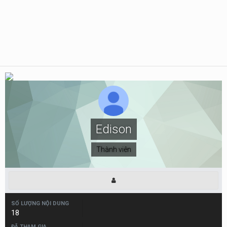
Edison
Thành viên
SỐ LƯỢNG NỘI DUNG
18
ĐÃ THAM GIA