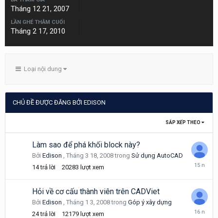
Tháng 12 21, 2007
LẦN GHÉ THĂM CUỐI
Tháng 2 17, 2010
Loại nội dung
CHỦ ĐỀ ĐƯỢC ĐĂNG BỞI EDISON
SẮP XẾP THEO
Làm sao để phá khối block này?
Bởi
Edison
,
Tháng 3 18, 2008
trong
Sử dụng AutoCAD
Tháng
14
trả lời
20283
lượt xem
11
5,
2010
Hỏi về cơ cấu thành viên trên CADViet
Bởi
Edison
,
Tháng 1 3, 2008
trong
Góp ý xây dựng
Tháng
24
trả lời
12179
lượt xem
12