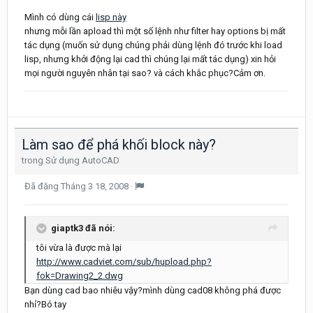
Mình có dùng cái
lisp này
nhưng mỗi lần apload thì một số lệnh như filter hay options bị mất
tác dụng (muốn sử dụng chúng phải dùng lệnh đó trước khi load
lisp, nhưng khởi động lại cad thì chúng lại mất tác dụng) xin hỏi
mọi người nguyên nhân tại sao? và cách khắc phục?Cảm ơn.
Làm sao để phá khối block này?
trong
Sử dụng AutoCAD
Đã đăng
Tháng 3 18, 2008
·
giaptk3 đã nói:
tôi vừa là được mà lại
http://www.cadviet.com/sub/hupload.php?
fok=Drawing2_2.dwg
Bạn dùng cad bao nhiêu vậy?mình dùng cad08 không phá được
nhỉ?Bó tay