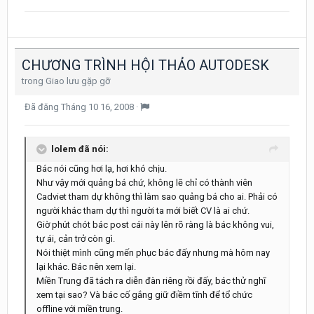
CHƯƠNG TRÌNH HỘI THẢO AUTODESK
trong
Giao lưu gặp gỡ
Đã đăng
Tháng 10 16, 2008
·
lolem đã nói:
Bác nói cũng hơi lạ, hơi khó chịu.
Như vậy mới quảng bá chứ, không lẽ chỉ có thành viên
Cadviet tham dự không thì làm sao quảng bá cho ai. Phải có
người khác tham dự thì người ta mới biết CV là ai chứ.
Giờ phút chót bác post cái này lên rõ ràng là bác không vui,
tự ái, cản trở còn gì.
Nói thiệt mình cũng mến phục bác đấy nhưng mà hôm nay
lại khác. Bác nên xem lại.
Miền Trung đã tách ra diễn đàn riêng rồi đấy, bác thử nghĩ
xem tại sao? Và bác cố gắng giữ điềm tĩnh để tổ chức
offline với miền trung.