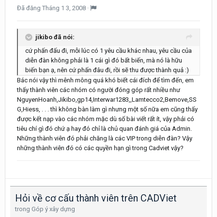
Đã đăng
Tháng 1 3, 2008
·
jikibo đã nói:
cứ phấn đấu đi, mỗi lúc có 1 yêu cầu khác nhau, yêu cầu của
diễn đàn không phải là 1 cái gì đó bất biến, mà nó là hữu
biến bạn ạ, nên cứ phấn đâu đi, rồi sẽ thu được thành quả :)
Bác nói vậy thì mênh mông quá khó biết cái đích để tìm đến, em
thấy thành viên các nhóm có người đóng góp rất nhiều như
NguyenHoanh,Jikibo,gp14,Interwar1283,,Lamtecco2,Bemove,SS
G,Hiess, . . . thì không bàn làm gì nhưng một số nữa em cũng thấy
được kết nạp vào các nhóm mặc dù số bài viết rất ít, vậy phải có
tiêu chí gì đó chứ ạ hay đó chỉ là chủ quan đánh giá của Admin.
Những thành viên đó phải chăng là các VIP trong diễn đàn? Vậy
những thành viên đó có các quyền hạn gì trong Cadviet vậy?
Hỏi về cơ cấu thành viên trên CADViet
trong
Góp ý xây dựng