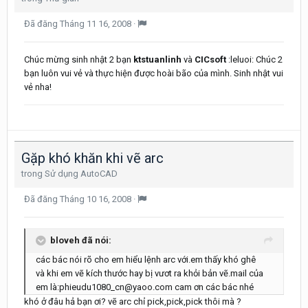
Đã đăng
Tháng 11 16, 2008
·
Chúc mừng sinh nhật 2 bạn
ktstuanlinh
và
CICsoft
:leluoi: Chúc 2
bạn luôn vui vẻ và thực hiện được hoài bão của mình. Sinh nhật vui
vẻ nha!
Gặp khó khăn khi vẽ arc
trong
Sử dụng AutoCAD
Đã đăng
Tháng 10 16, 2008
·
bloveh đã nói:
các bác nói rõ cho em hiểu lệnh arc với.em thấy khó ghê
và khi em vẽ kích thước hay bị vươt ra khỏi bản vẽ.mail của
em là:phieudu1080_cn@yaoo.com cam ơn các bác nhé
khó ở đâu hả bạn ơi? vẽ arc chỉ pick,pick,pick thôi mà ?