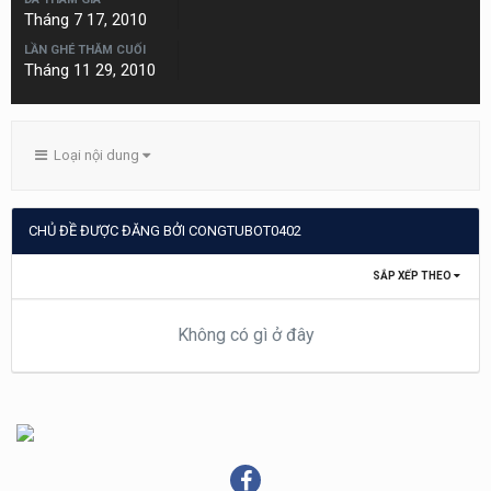
Tháng 7 17, 2010
LẦN GHÉ THĂM CUỐI
Tháng 11 29, 2010
Loại nội dung
CHỦ ĐỀ ĐƯỢC ĐĂNG BỞI CONGTUBOT0402
SẮP XẾP THEO
Không có gì ở đây