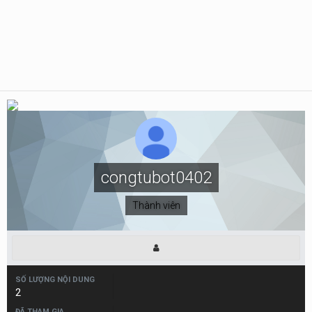
congtubot0402
Thành viên
SỐ LƯỢNG NỘI DUNG
2
ĐÃ THAM GIA