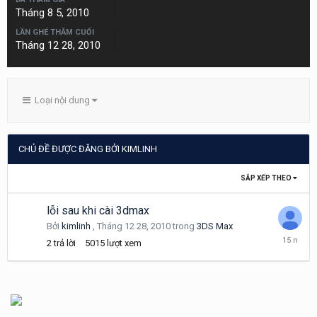
Tháng 8 5, 2010
LẦN GHÉ THĂM CUỐI
Tháng 12 28, 2010
Loại nội dung
CHỦ ĐỀ ĐƯỢC ĐĂNG BỞI KIMLINH
SẮP XẾP THEO
lỗi sau khi cài 3dmax
Bởi
kimlinh
,
Tháng 12 28, 2010
trong
3DS Max
Tháng
2
trả lời
5015
lượt xem
12
28,
2010