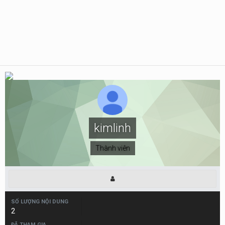
kimlinh
Thành viên
SỐ LƯỢNG NỘI DUNG
2
ĐÃ THAM GIA