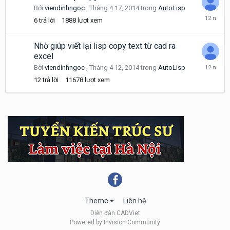
Bởi
viendinhngoc
,
Tháng 4 17, 2014
trong
AutoLisp
Tháng
6
trả lời
1888
lượt xem
4
18,
2014
Nhờ giúp viết lại lisp copy text từ cad ra
excel
Tháng
Bởi
viendinhngoc
,
Tháng 4 12, 2014
trong
AutoLisp
4
12
trả lời
11678
lượt xem
15,
2014
Theme
Liên hệ
Diễn đàn CADViet
Powered by Invision Community