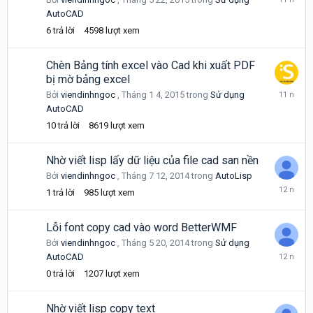
5
AutoCAD
22,
6
trả lời
4598
lượt xem
2015
Chèn Bảng tính excel vào Cad khi xuất PDF
bị mờ bảng excel
Tháng
Bởi
viendinhngoc
,
Tháng 1 4, 2015
trong
Sử dụng
1
AutoCAD
6,
10
trả lời
8619
lượt xem
2015
Nhờ viết lisp lấy dữ liệu của file cad san nền
Bởi
viendinhngoc
,
Tháng 7 12, 2014
trong
AutoLisp
Tháng
1
trả lời
985
lượt xem
7
12,
2014
Lỗi font copy cad vào word BetterWMF
Bởi
viendinhngoc
,
Tháng 5 20, 2014
trong
Sử dụng
Tháng
AutoCAD
5
0
trả lời
1207
lượt xem
20,
2014
Nhờ viết lisp copy text