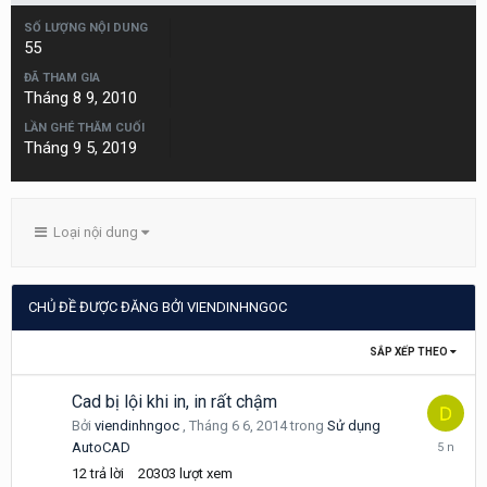
SỐ LƯỢNG NỘI DUNG
55
ĐÃ THAM GIA
Tháng 8 9, 2010
LẦN GHÉ THĂM CUỐI
Tháng 9 5, 2019
Loại nội dung
CHỦ ĐỀ ĐƯỢC ĐĂNG BỞI VIENDINHNGOC
SẮP XẾP THEO
Cad bị lội khi in, in rất chậm
Bởi
viendinhngoc
,
Tháng 6 6, 2014
trong
Sử dụng
Tháng
AutoCAD
12
12
trả lời
20303
lượt xem
10,