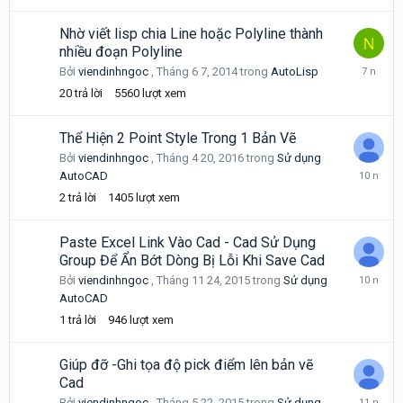
2020
Nhờ viết lisp chia Line hoặc Polyline thành
nhiều đoạn Polyline
Tháng
Bởi
viendinhngoc
,
Tháng 6 7, 2014
trong
AutoLisp
11
20
trả lời
5560
lượt xem
14,
2018
Thể Hiện 2 Point Style Trong 1 Bản Vẽ
Bởi
viendinhngoc
,
Tháng 4 20, 2016
trong
Sử dụng
Tháng
AutoCAD
4
2
trả lời
1405
lượt xem
21,
2016
Paste Excel Link Vào Cad - Cad Sử Dụng
Group Để Ẩn Bớt Dòng Bị Lỗi Khi Save Cad
Tháng
Bởi
viendinhngoc
,
Tháng 11 24, 2015
trong
Sử dụng
11
AutoCAD
24,
1
trả lời
946
lượt xem
2015
Giúp đỡ -Ghi tọa độ pick điểm lên bản vẽ
Cad
Tháng
Bởi
viendinhngoc
,
Tháng 5 22, 2015
trong
Sử dụng