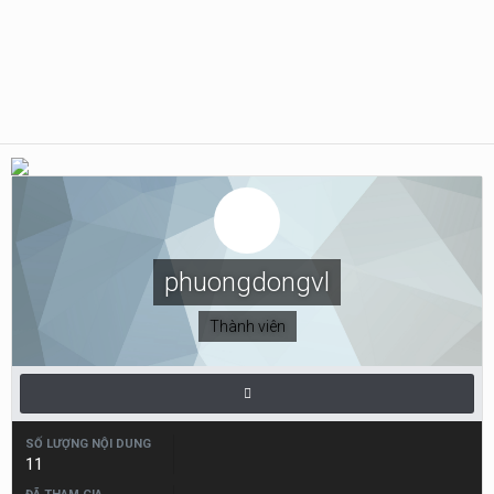
phuongdongvl
Thành viên
SỐ LƯỢNG NỘI DUNG
11