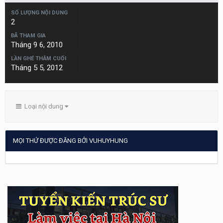
SỐ LƯỢNG NỘI DUNG
2
ĐÃ THAM GIA
Tháng 9 6, 2010
LẦN GHÉ THĂM CUỐI
Tháng 5 5, 2012
Loại nội dung
MỌI THỨ ĐƯỢC ĐĂNG BỞI VUHUYHUNG