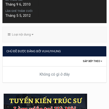
Tháng 9 6, 2010
LẦN GHÉ THĂM CUỐI
Tháng 5 5, 2012
Loại nội dung
CHỦ ĐỀ ĐƯỢC ĐĂNG BỞI VUHUYHUNG
SẮP XẾP THEO
Không có gì ở đây