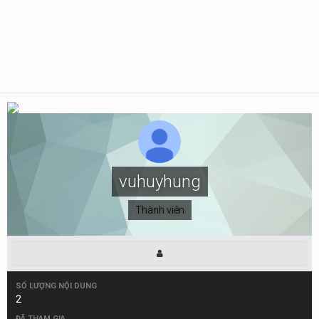
vuhuyhung
Thành viên
SỐ LƯỢNG NỘI DUNG
2
ĐÃ THAM GIA