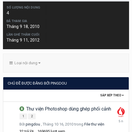
SỐ LƯỢNG NỘI DUNG
4
ĐÃ THAM GIA
Tháng 9 18, 2010
LẦN GHÉ THĂM CUỐI
Tháng 9 11, 2012
Loại nội dung
CHỦ ĐỀ ĐƯỢC ĐĂNG BỞI PINGDOU
SẮP XẾP THEO
Thư viện Photoshop dùng ghép phối cảnh
1
2
Tháng
Bởi
pingdou
,
Tháng 10 16, 2010
trong
File thư viện
5
1,
32
trả lời
169695
lượt xem