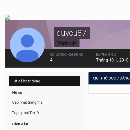
quycu87
Thành viên
SỐ LƯỢNG NỘI DUNG
ĐÃ THAM GIA
4
Tháng 10 1, 2010
MỌI THỨ ĐƯỢC ĐĂNG
Tất cả hoạt động
Hồ sơ
Cập nhật trạng thái
Trạng thái Trả lời
Diễn đàn