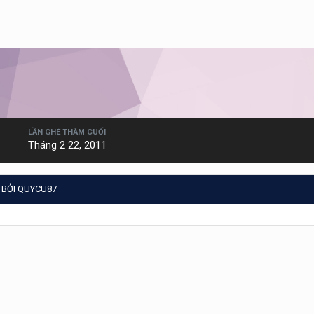
LẦN GHÉ THĂM CUỐI
Tháng 2 22, 2011
 BỞI QUYCU87