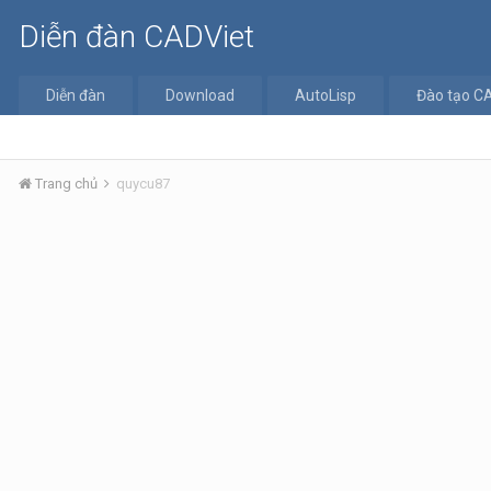
Diễn đàn CADViet
Diễn đàn
Download
AutoLisp
Đào tạo C
Trang chủ
quycu87