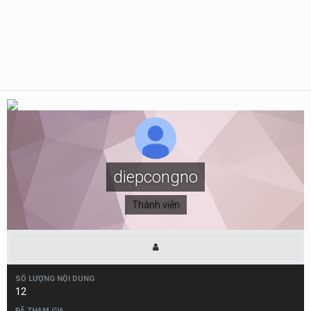
diepcongno
Thành viên
SỐ LƯỢNG NỘI DUNG
12
ĐÃ THAM GIA