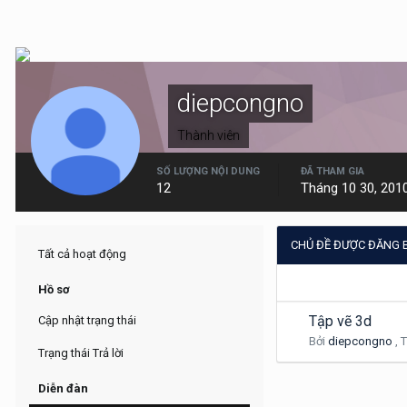
diepcongno
Thành viên
SỐ LƯỢNG NỘI DUNG
ĐÃ THAM GIA
12
Tháng 10 30, 201
CHỦ ĐỀ ĐƯỢC ĐĂNG 
Tất cả hoạt động
Hồ sơ
Tập vẽ 3d
Cập nhật trạng thái
Bởi
diepcongno
,
T
Trạng thái Trả lời
Diễn đàn