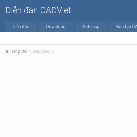
Diễn đàn CADViet
Diễn đàn
Download
AutoLisp
Đào tạo C
Trang chủ
diepcongno