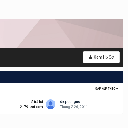
Xem Hồ Sơ
SẮP XẾP THEO
5
trả lời
diepcongno
2179
lượt xem
Tháng 2 26, 2011