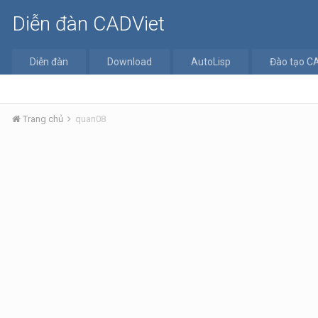
Diễn đàn CADViet
Diễn đàn
Download
AutoLisp
Đào tạo C
Trang chủ
quan08