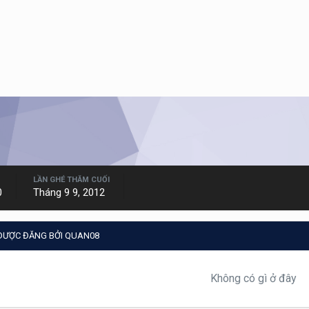
LẦN GHÉ THĂM CUỐI
0
Tháng 9 9, 2012
 ĐƯỢC ĐĂNG BỞI QUAN08
Không có gì ở đây