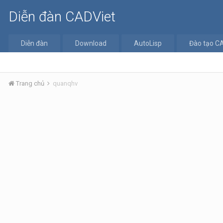
Diễn đàn CADViet
Diễn đàn
Download
AutoLisp
Đào tạo C
Trang chủ
quanqhv