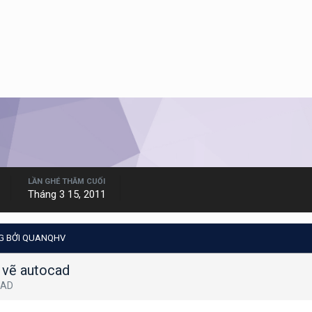
LẦN GHÉ THĂM CUỐI
Tháng 3 15, 2011
G BỞI QUANQHV
n vẽ autocad
CAD