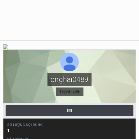
onghai0489
Thành viên
SỐ LƯỢNG NỘI DUNG
1