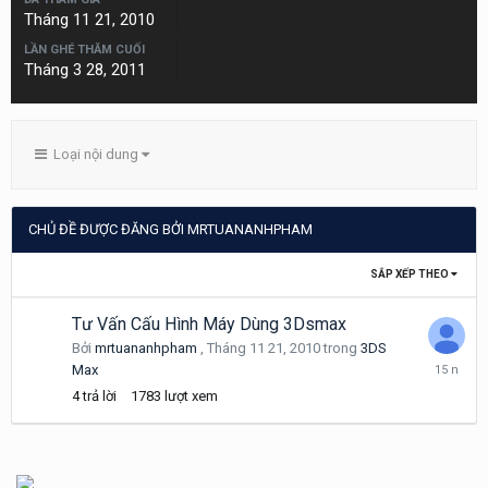
Tháng 11 21, 2010
LẦN GHÉ THĂM CUỐI
Tháng 3 28, 2011
Loại nội dung
CHỦ ĐỀ ĐƯỢC ĐĂNG BỞI MRTUANANHPHAM
SẮP XẾP THEO
Tư Vấn Cấu Hình Máy Dùng 3Dsmax
Bởi
mrtuananhpham
,
Tháng 11 21, 2010
trong
3DS
Tháng
Max
11
4
trả lời
1783
lượt xem
22,
2010