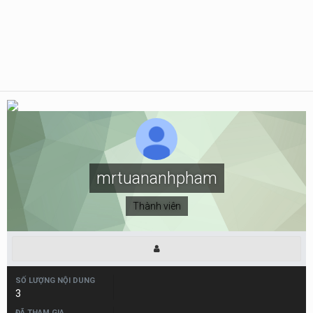
mrtuananhpham
Thành viên
SỐ LƯỢNG NỘI DUNG
3
ĐÃ THAM GIA