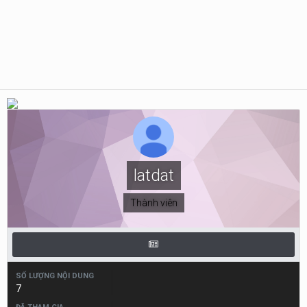
latdat
Thành viên
SỐ LƯỢNG NỘI DUNG
7