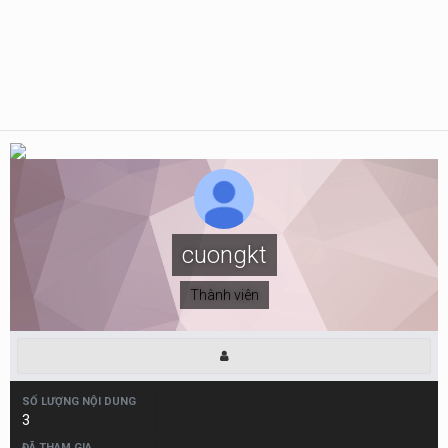
cuongkt
Thành viên
SỐ LƯỢNG NỘI DUNG
3
ĐÃ THAM GIA