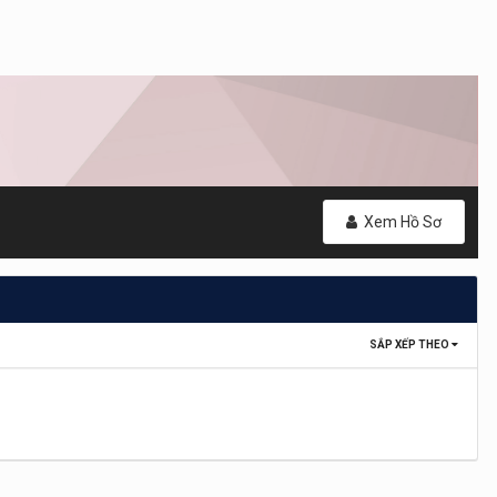
Xem Hồ Sơ
SẮP XẾP THEO