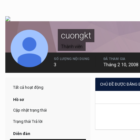
cuongkt
Thành viên
SỐ LƯỢNG NỘI DUNG
ĐÃ THAM GIA
3
Tháng 2 10, 2008
CHỦ ĐỀ ĐƯỢC ĐĂNG 
Tất cả hoạt động
Hồ sơ
Cập nhật trạng thái
Trạng thái Trả lời
Diễn đàn