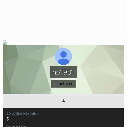
hp1981
Thành viên
SỐ LƯỢNG NỘI DUNG
5
ĐÃ THAM GIA