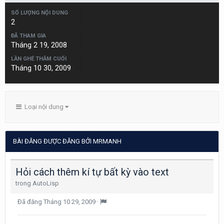
SỐ LƯỢNG NỘI DUNG
2
ĐÃ THAM GIA
Tháng 2 19, 2008
LẦN GHÉ THĂM CUỐI
Tháng 10 30, 2009
Loại nội dung
BÀI ĐĂNG ĐƯỢC ĐĂNG BỞI MRMANH
Hỏi cách thêm kí tự bất kỳ vào text
trong
AutoLisp
Đã đăng
Tháng 10 29, 2009
·