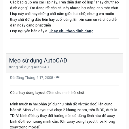
Các bác giúp em cái lisp này. Trên diễn đàn có lisp "Thay chữ theo
định dạng". Em đang rất cần cái này nhưng hơi nâng cao một chút.
Lisp này chỉ thay những chữ nằm giữa hai chữ, nhưng em muốn
thay chữ đứng đầu tiên hay cuối cùng. Em xin cảm ơn và chúc diễn
đàn ngày càng phát triển
Lisp nguyên bản đây ạ.
Thay chu theo dinh dang
Mẹo sử dụng AutoCAD
trong
Sử dụng AutoCAD
Đã đăng
Tháng 4 17, 2008
·
Có ai hay dùng layout để in cho mình hỏi chút:
Mình muốn in hai phần (ví dụ như bình đồ và trắc dọc) lên cùng
bản vẽ. Mình vào layout và chọn 2 khung zoom, trên là BD, dưới là
TD. Vì bình đồ hay thay đổi hướng nên có dùng lệnh nào để xoay
bình đồ theo hướng mình cần. (Chỉ xoay trong layout thôi, không
xoay trong model)