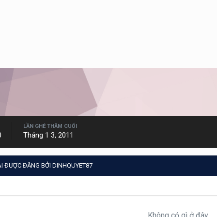
LẦN GHÉ THĂM CUỐI
0
Tháng 1 3, 2011
I ĐƯỢC ĐĂNG BỞI DINHQUYET87
Không có gì ở đây