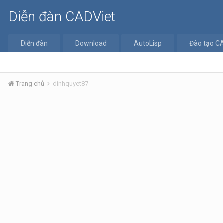
Diễn đàn CADViet
Diễn đàn
Download
AutoLisp
Đào tạo C
Trang chủ
dinhquyet87