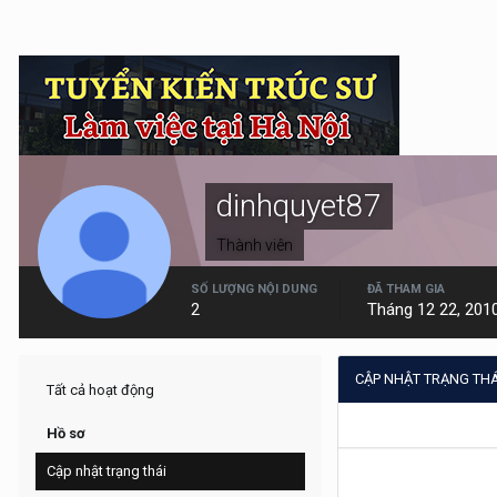
dinhquyet87
Thành viên
SỐ LƯỢNG NỘI DUNG
ĐÃ THAM GIA
2
Tháng 12 22, 201
CẬP NHẬT TRẠNG THÁ
Tất cả hoạt động
Hồ sơ
Cập nhật trạng thái