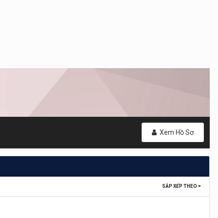
Xem Hồ Sơ
SẮP XẾP THEO