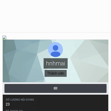
hnhmai
Thành viên
SỐ LƯỢNG NỘI DUNG
23