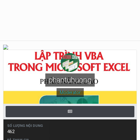
phantuhuong
Moderator
SỐ LƯỢNG NỘI DUNG
462