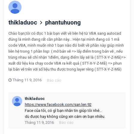
thikladuoc
phantuhuong
Chào bạn,tôi có đọc 1 bài bạn viết về liên hệ từ VBA sang autocad
đúng là mình đang rất cần phần này... Hiện tại mình đang có 1 mã
code VBA, mình muốn nhờ 1 bạn nào đó biết về phần này giúp mình
liên hệ trong 1 phần lisp: ( mở bản vẽ => lấy điểm trong bản vẽ , nếu
trùng nhau sẽ chỉ nhận 1điểm, dạng điểm lấy sẽ là ( STT-X-Y-Z-Mã)=>
xuất dữ liệu kia chạy code VBA ra kết quả ( STT-X-Y-Z-Mã) => phun
lại bản vẽ trên với số liệu thu được trong layer rêng ( STT-X-Y-Z-Mã)
Tháng 11 9, 2016
Báo cáo
thikladuoc
https://www.facebook.com/san.len.92
Face của tôi, có gì bạn nhắn tin giúp tôi nhé...
dù được hay không cũng xin cám ơn bạn nhiều.
Tháng 11 9, 2016
Báo cáo