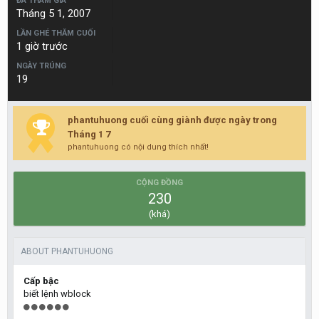
ĐÃ THAM GIA
Tháng 5 1, 2007
LẦN GHÉ THĂM CUỐI
1 giờ trước
NGÀY TRÚNG
19
phantuhuong cuối cùng giành được ngày trong
Tháng 1 7
phantuhuong có nội dung thích nhất!
CỘNG ĐỒNG
230
(khá)
ABOUT PHANTUHUONG
Cấp bậc
biết lệnh wblock