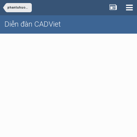
phantuhuong
Diễn đàn CADViet