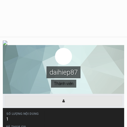
daihiep87
Thành viên
SỐ LƯỢNG NỘI DUNG
1
ĐÃ THAM GIA