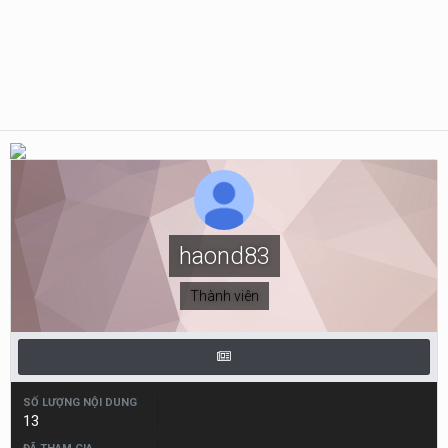
haond83
Thành viên
SỐ LƯỢNG NỘI DUNG
13