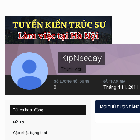
KipNeeday
Thành viên
SỐ LƯỢNG NỘI DUNG
ĐÃ THAM GIA
0
Tháng 4 11, 2011
MỌI THỨ ĐƯỢC ĐĂNG 
Tất cả hoạt động
Hồ sơ
Cập nhật trạng thái