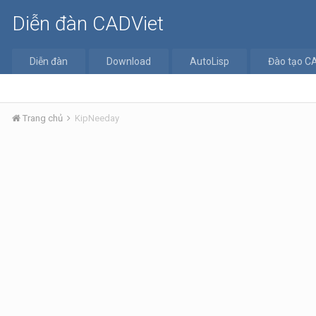
Diễn đàn CADViet
Diễn đàn
Download
AutoLisp
Đào tạo C
Trang chủ
KipNeeday