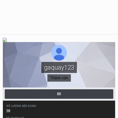
gaquay123
Thành viên
SỐ LƯỢNG NỘI DUNG
38