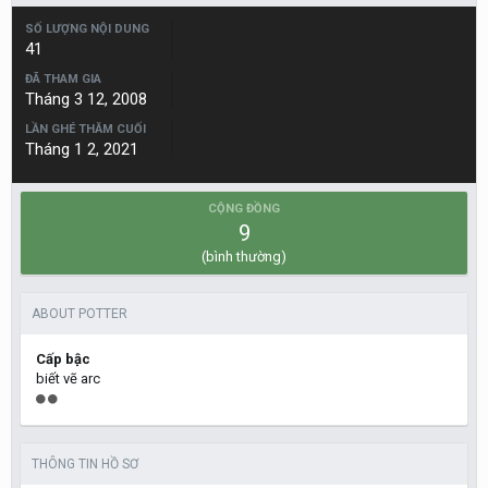
SỐ LƯỢNG NỘI DUNG
41
ĐÃ THAM GIA
Tháng 3 12, 2008
LẦN GHÉ THĂM CUỐI
Tháng 1 2, 2021
CỘNG ĐỒNG
9
(bình thường)
ABOUT POTTER
Cấp bậc
biết vẽ arc
THÔNG TIN HỒ SƠ