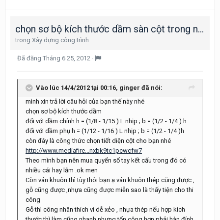
chọn sơ bộ kích thước dầm sàn cột trong nhà
trong
Xây dựng công trình
Đã đăng
Tháng 6 25, 2012
·
Vào lúc 14/4/2012 tại 00:16, ginger đã nói:
mình xin trả lời câu hỏi của bạn thế này nhé
chọn sơ bộ kích thước dầm
đối với dầm chính h = (1/8 - 1/15 ) L nhịp ; b = (1/2 - 1/4 ) h
đối với dầm phụ h = (1/12 - 1/16 ) L nhịp ; b = (1/2 - 1/4 )h
còn đây là công thức chọn tiết diện cột cho bạn nhé
http://www.mediafire...nxbk9tc1pcwcfw7
Theo mình bạn nên mua quyển sổ tay kết cấu trong đó có
nhiều cái hay lắm .ok men
Còn ván khuôn thì tùy thôi bạn ạ ván khuôn thép cũng được ,
gỗ cũng được ,nhựa cũng được miễn sao là thấy tiện cho thi
công
Gỗ thì công nhân thích vì dễ xẻo , nhựa thép nếu hợp kích
thước thì làm cũng nhanh nhưng tốn công hơn phải hàn đính