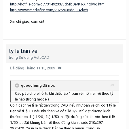
http://hotfile.com/dl/73149233/3d5fb0e/KT-XPP.dwg.html
http://www.mediafire.com/?u2r2035dd314dwb
Xin chỉ giáo, cám ơn!
ty le ban ve
trong
Sử dụng AutoCAD
Đã đăng
Tháng 11 15, 2009
·
quocchung đã nói:
Các pác cho e hỏi tí: khi thiết lập 1 bản vẽ mới nên vẽ theo tỷ
lệ nào (trong model)
Có 1 cách vẽ tỉ lệ rất tiện trong CAD, nếu như bản vẽ chỉ có 1 tỷ lệ,
Bạn vẽ tỉ lệ 1:1 nếu như bản vẽ có tỉ lệ 1/20 thì đặt đường kích
thước theo tỉ lệ 1/20, tỉ lệ 1/50 thì đặt đường kích thước theo tỉ lệ
1/50 ... . đặt khung bản vẽ theo đúng kích thước 210x297,
297x420. Cứ in ra là được bản vẽ theo ý muốn. :tongue2: