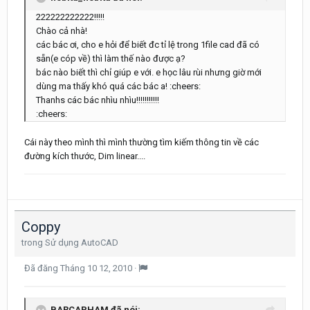
222222222222!!!!!
Chào cả nhà!
các bác ơi, cho e hỏi để biết đc tỉ lệ trong 1file cad đã có
sẵn(e cóp về) thì làm thế nào được ạ?
bác nào biết thì chỉ giúp e với. e học lâu rùi nhưng giờ mới
dùng ma thấy khó quá các bác a! :cheers:
Thanhs các bác nhìu nhìu!!!!!!!!!!!
:cheers:
Cái này theo mình thì mình thường tìm kiếm thông tin về các
đường kích thước, Dim linear....
Coppy
trong
Sử dụng AutoCAD
Đã đăng
Tháng 10 12, 2010
·
BARCAPHAM đã nói: