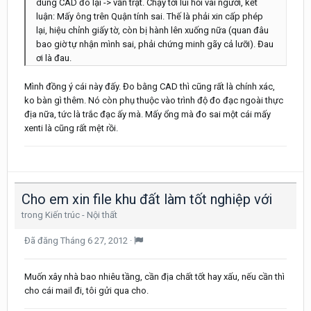
dùng CAD đo lại -> vẫn trật. Chạy tới lui hỏi vài người, kết
luận: Mấy ông trên Quận tính sai. Thế là phải xin cấp phép
lại, hiệu chỉnh giấy tờ, còn bị hành lên xuống nữa (quan đâu
bao giờ tự nhận mình sai, phải chứng minh gãy cả lưỡi). Đau
ơi là đau.
Mình đồng ý cái này đấy. Đo bằng CAD thì cũng rất là chính xác,
ko bàn gì thêm. Nó còn phụ thuộc vào trình độ đo đạc ngoài thực
địa nữa, tức là trắc đạc ấy mà. Mấy ổng mà đo sai một cái mấy
xenti là cũng rất mệt rồi.
Cho em xin file khu đất làm tốt nghiệp với
trong
Kiến trúc - Nội thất
Đã đăng
Tháng 6 27, 2012
·
Muốn xây nhà bao nhiêu tầng, cần địa chất tốt hay xấu, nếu cần thì
cho cái mail đi, tôi gửi qua cho.