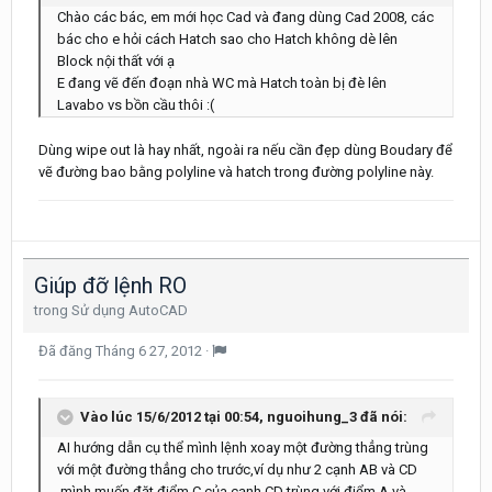
Chào các bác, em mới học Cad và đang dùng Cad 2008, các
bác cho e hỏi cách Hatch sao cho Hatch không dè lên
Block nội thất với ạ
E đang vẽ đến đoạn nhà WC mà Hatch toàn bị đè lên
Lavabo vs bồn cầu thôi :(
Dùng wipe out là hay nhất, ngoài ra nếu cần đẹp dùng Boudary để
vẽ đường bao bằng polyline và hatch trong đường polyline này.
Giúp đỡ lệnh RO
trong
Sử dụng AutoCAD
Đã đăng
Tháng 6 27, 2012
·
Vào lúc 15/6/2012 tại 00:54, nguoihung_3 đã nói:
AI hướng dẫn cụ thể mình lệnh xoay một đường thẳng trùng
với một đường thẳng cho trước,ví dụ như 2 cạnh AB và CD
,mình muốn đặt điểm C của cạnh CD trùng với điểm A và