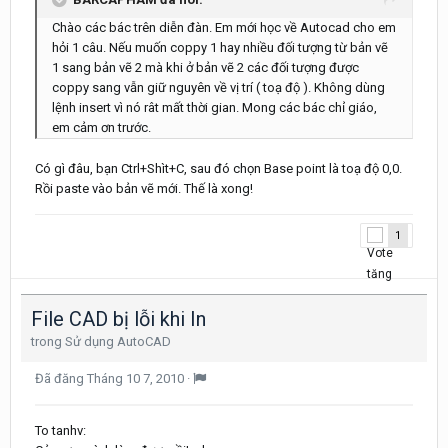
Chào các bác trên diễn đàn. Em mới học về Autocad cho em
hỏi 1 câu. Nếu muốn coppy 1 hay nhiều đối tượng từ bản vẽ
1 sang bản vẽ 2 mà khi ở bản vẽ 2 các đối tượng được
coppy sang vẫn giữ nguyên về vị trí ( toạ độ ). Không dùng
lệnh insert vì nó rât mất thời gian. Mong các bác chỉ giáo,
em cảm ơn trước.
Có gì đâu, bạn Ctrl+Shìt+C, sau đó chọn Base point là toạ độ 0,0.
Rồi paste vào bản vẽ mới. Thế là xong!
1
File CAD bị lỗi khi In
trong
Sử dụng AutoCAD
Đã đăng
Tháng 10 7, 2010
·
To tanhv: