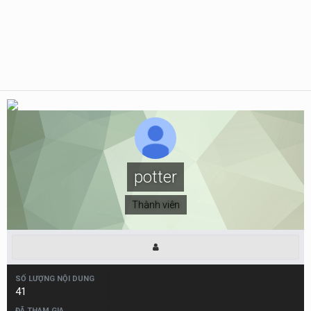
potter
Thành viên
SỐ LƯỢNG NỘI DUNG
41
ĐÃ THAM GIA