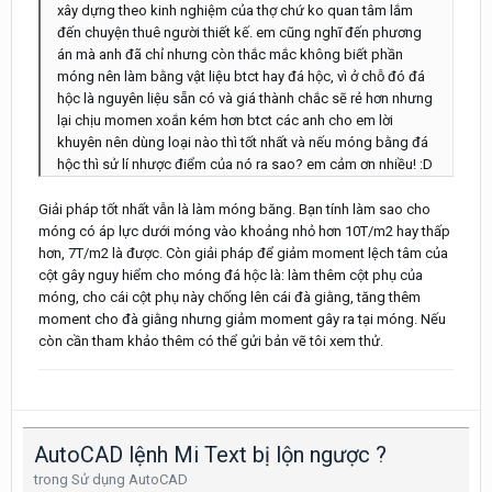
xây dựng theo kinh nghiệm của thợ chứ ko quan tâm lắm
đến chuyện thuê người thiết kế. em cũng nghĩ đến phương
án mà anh đã chỉ nhưng còn thắc mắc không biết phần
móng nên làm bằng vật liệu btct hay đá hộc, vì ở chỗ đó đá
hộc là nguyên liệu sẵn có và giá thành chắc sẽ rẻ hơn nhưng
lại chịu momen xoắn kém hơn btct các anh cho em lời
khuyên nên dùng loại nào thì tốt nhất và nếu móng bằng đá
hộc thì sử lí nhược điểm của nó ra sao? em cảm ơn nhiều! :D
Giải pháp tốt nhất vẫn là làm móng băng. Bạn tính làm sao cho
móng có áp lực dưới móng vào khoảng nhỏ hơn 10T/m2 hay thấp
hơn, 7T/m2 là được. Còn giải pháp để giảm moment lệch tâm của
cột gây nguy hiểm cho móng đá hộc là: làm thêm cột phụ của
móng, cho cái cột phụ này chống lên cái đà giằng, tăng thêm
moment cho đà giằng nhưng giảm moment gây ra tại móng. Nếu
còn cần tham khảo thêm có thể gửi bản vẽ tôi xem thử.
AutoCAD lệnh Mi Text bị lộn ngược ?
trong
Sử dụng AutoCAD