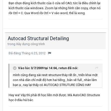
Bạn chọn đúng kích thước của ô cửa sổ CAD, tức là điều chỉnh lại
kích thước của windows. Zoom lại những hình cần copy, chọn nó
rồi Ctrl + C. Qua Word rồi Ctrl + V vào word, thế là xong.
Autocad Structural Detailing
trong
Xây dựng công trình
Đã đăng
Tháng 6 25, 2012
·
Vào lúc 3/7/2009 tại 14:04, retun đã nói:
mình cũng đang sài revit structure tháy rất ổn , triển khai một
con nhà dân chỉ mất độ hơn hai tiếng , bản vẽ full , nhàn lắm
bạn ạ , nay lại thấy có AUTOCAD STRUTURE CŨNG HAY
Hay wa! Vậy thì phải đi học liền mới được. Mà AutoCAD Structure
học ở đâu hả bác.