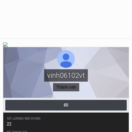
vinh06102vt
Thành viên
SỐ LƯỢNG NỘI DUNG
22