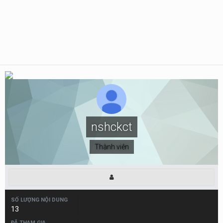
nshckct
Thành viên
SỐ LƯỢNG NỘI DUNG
13
ĐÃ THAM GIA