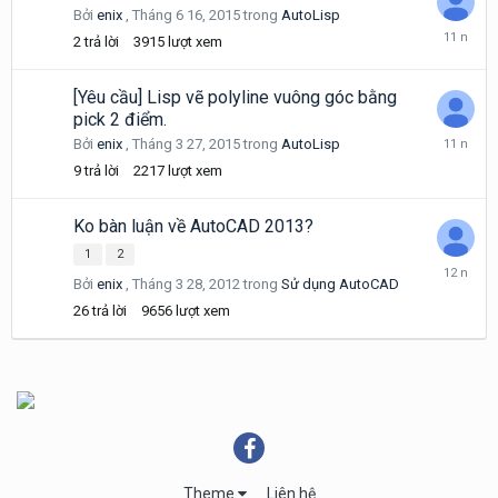
Bởi
enix
,
Tháng 6 16, 2015
trong
AutoLisp
Tháng
2
trả lời
3915
lượt xem
6
16,
2015
[Yêu cầu] Lisp vẽ polyline vuông góc bằng
pick 2 điểm.
Tháng
Bởi
enix
,
Tháng 3 27, 2015
trong
AutoLisp
3
9
trả lời
2217
lượt xem
27,
2015
Ko bàn luận về AutoCAD 2013?
1
2
Tháng
Bởi
enix
,
Tháng 3 28, 2012
trong
Sử dụng AutoCAD
8
19,
26
trả lời
9656
lượt xem
2013
Theme
Liên hệ