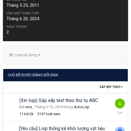
Tháng 5 25, 2011
LẦN GHÉ THĂM CUỐI
Tháng 6 20, 2024
NGÀY TRÚNG
2
Loại nội dung
CHỦ ĐỀ ĐƯỢC ĐĂNG BỞI ENIX
SẮP XẾP THEO
(Xin lisp) Sắp xếp text theo thứ tự ABC
Bởi
enix
,
Tháng 9 12, 2014
trong
AutoLisp
Tháng
11
trả lời
5147
lượt xem
3
31,
2021
[Yêu cầu] Lisp thống kê khối lượng vật liệu