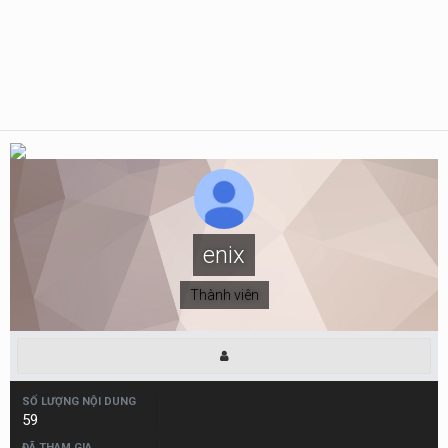
enix
Thành viên
SỐ LƯỢNG NỘI DUNG
59
ĐÃ THAM GIA