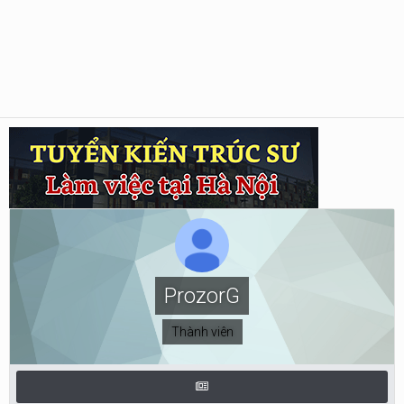
ProzorG
Thành viên