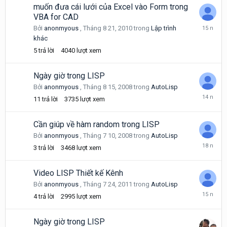
2008
muốn đưa cái lưới của Excel vào Form trong
VBA for CAD
Tháng
Bởi
anonmyous
,
Tháng 8 21, 2010
trong
Lập trình
8
khác
25,
5
trả lời
4040
lượt xem
2010
Ngày giờ trong LISP
Bởi
anonmyous
,
Tháng 8 15, 2008
trong
AutoLisp
Tháng
11
trả lời
3735
lượt xem
7
31,
2012
Cần giúp về hàm random trong LISP
Bởi
anonmyous
,
Tháng 7 10, 2008
trong
AutoLisp
Tháng
3
trả lời
3468
lượt xem
7
10,
2008
Video LISP Thiết kế Kênh
Bởi
anonmyous
,
Tháng 7 24, 2011
trong
AutoLisp
Tháng
4
trả lời
2995
lượt xem
7
26,
2011
Ngày giờ trong LISP