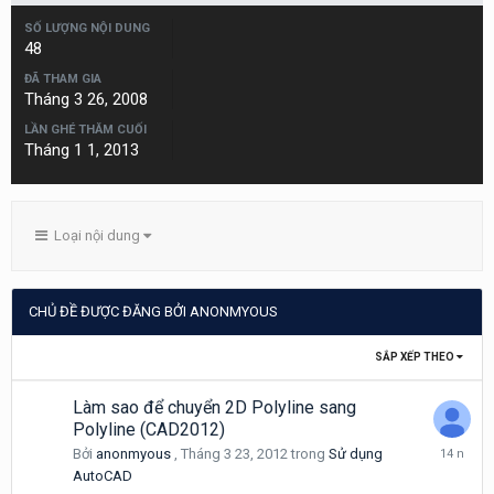
SỐ LƯỢNG NỘI DUNG
48
ĐÃ THAM GIA
Tháng 3 26, 2008
LẦN GHÉ THĂM CUỐI
Tháng 1 1, 2013
Loại nội dung
CHỦ ĐỀ ĐƯỢC ĐĂNG BỞI ANONMYOUS
SẮP XẾP THEO
Làm sao để chuyển 2D Polyline sang
Polyline (CAD2012)
Tháng
Bởi
anonmyous
,
Tháng 3 23, 2012
trong
Sử dụng
3
AutoCAD
29,