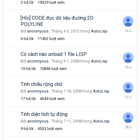
2
trả lời
19329
lượt xem
2012
[Hỏi] CODE đọc dữ liệu đường 2D
POLYLINE
Tháng
Bởi
anonmyous
,
Tháng 4 3, 2012
trong
AutoLisp
4
6
trả lời
11462
lượt xem
11,
2012
Có cách nào unload 1 file LISP
Bởi
anonmyous
,
Tháng 9 1, 2008
trong
AutoLisp
Tháng
15
trả lời
10846
lượt xem
7
25,
2011
Tính chiều rộng chữ
Bởi
anonmyous
,
Tháng 7 18, 2008
trong
AutoLisp
Tháng
17
trả lời
4644
lượt xem
11
11,
2008
Tính diện tích tự động
Bởi
anonmyous
,
Tháng 7 11, 2008
trong
AutoLisp
Tháng
9
trả lời
4533
lượt xem
7
12,