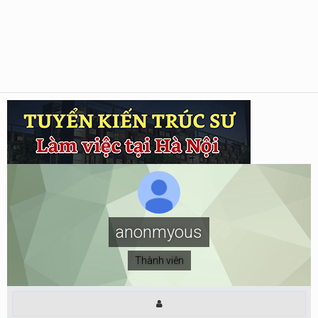
anonmyous
Thành viên