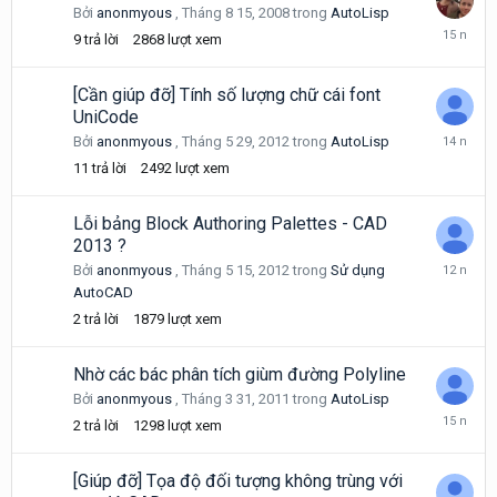
Bởi
anonmyous
,
Tháng 8 15, 2008
trong
AutoLisp
Tháng
9
trả lời
2868
lượt xem
8
6,
2011
[Cần giúp đỡ] Tính số lượng chữ cái font
UniCode
Tháng
Bởi
anonmyous
,
Tháng 5 29, 2012
trong
AutoLisp
5
11
trả lời
2492
lượt xem
30,
2012
Lỗi bảng Block Authoring Palettes - CAD
2013 ?
Tháng
Bởi
anonmyous
,
Tháng 5 15, 2012
trong
Sử dụng
7
AutoCAD
9,
2
trả lời
1879
lượt xem
2014
Nhờ các bác phân tích giùm đường Polyline
Bởi
anonmyous
,
Tháng 3 31, 2011
trong
AutoLisp
Tháng
2
trả lời
1298
lượt xem
3
31,
2011
[Giúp đỡ] Tọa độ đối tượng không trùng với