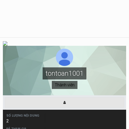
tontoan1001
Thành viên
SỐ LƯỢNG NỘI DUNG
2
ĐÃ THAM GIA