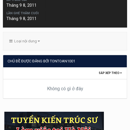
Tháng 9 8, 2011
LẦN GHÉ THĂM CUỐI
Tháng 9 8, 2011
Loại nội dung
CHỦ ĐỀ ĐƯỢC ĐĂNG BỞI TONTOAN1001
SẮP XẾP THEO
Không có gì ở đây