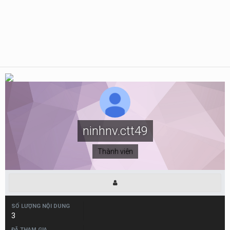
ninhnv.ctt49
Thành viên
SỐ LƯỢNG NỘI DUNG
3
ĐÃ THAM GIA