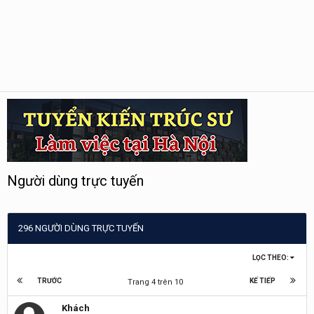
Người dùng trực tuyến
296 NGƯỜI DÙNG TRỰC TUYẾN
LỌC THEO:
TRƯỚC
KẾ TIẾP
Trang 4 trên 10
Khách